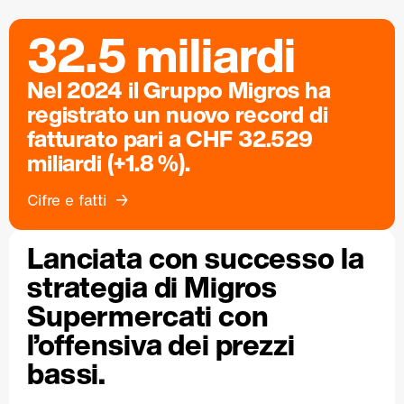
32.5 miliardi
Nel 2024 il Gruppo Migros ha
registrato un nuovo record di
fatturato pari a CHF 32.529
miliardi (+1.8 %).
Cifre e fatti
Lanciata con successo la
strategia di Migros
Supermercati con
l’offensiva dei prezzi
bassi.