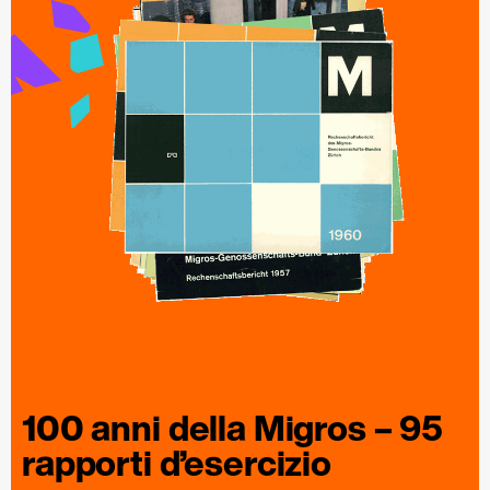
100 anni della
Migros
– 95
rapporti
d’esercizio