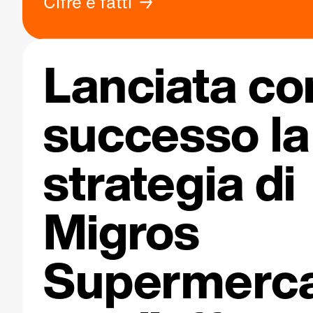
Cifre e fatti
Lanciata co
successo la
strategia di
Migros
Supermerca