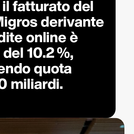
l fatturato del
igros derivante
dite online è
 del
10.2 %
,
endo quota
 miliardi.