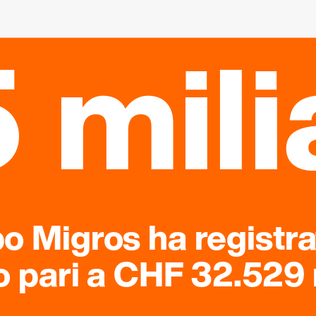
 mili
po Migros ha registr
o pari a CHF 32.529 m