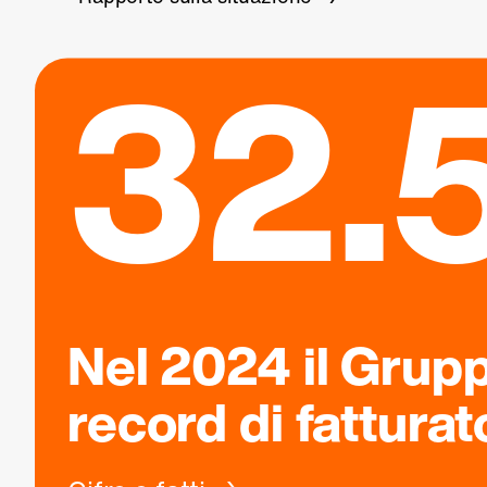
32.5
Nel 2024 il Grup
record di fatturat