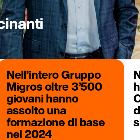
cinanti
Nell’intero Gruppo
N
Migros oltre 3’500
h
giovani hanno
C
assolto una
d
formazione di base
s
nel 2024