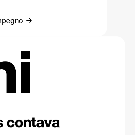
mpegno
ni
os contava