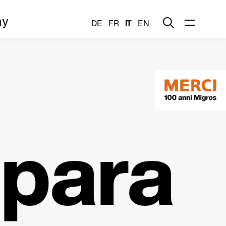
my
DE
FR
IT
EN
epara