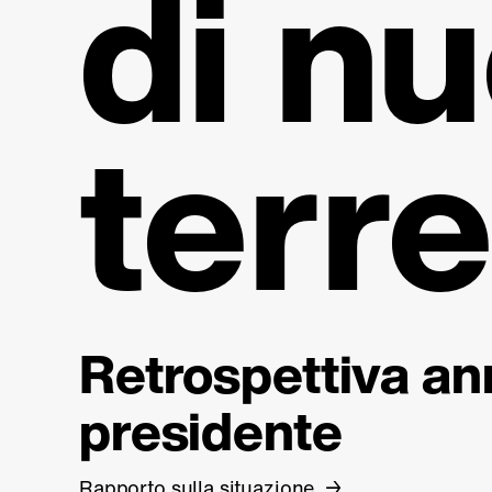
di nu
terr
Retrospettiva an
presidente
Rapporto sulla situazione