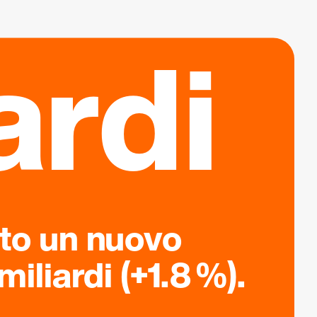
ardi
ato un nuovo
iliardi (+1.8 %).