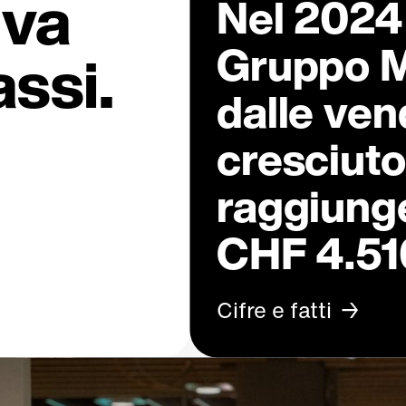
iva
Nel 2024 i
Gruppo M
assi.
dalle ven
cresciuto
raggiung
CHF 4.510
Cifre e fatti