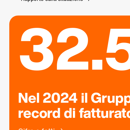
32.5
Nel 2024 il Grup
record di fatturat