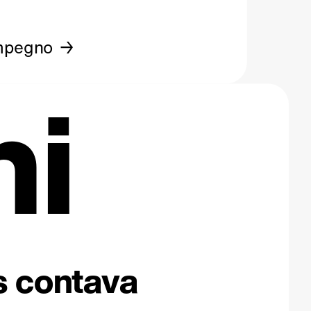
mpegno
ni
os contava