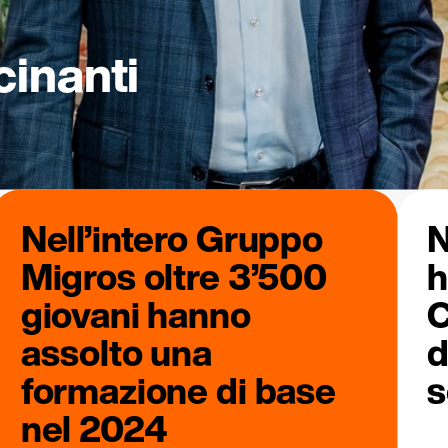
cinanti
Nell’intero Gruppo
N
Migros oltre 3’500
h
giovani hanno
C
assolto una
d
formazione di base
s
nel 2024