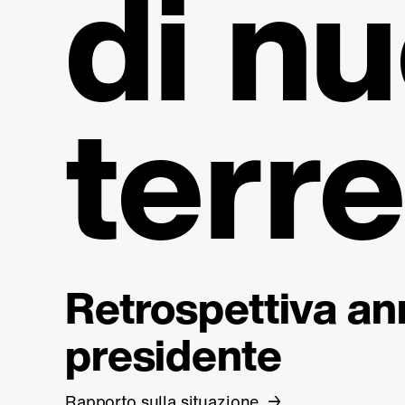
di nu
terr
Retrospettiva an
presidente
Rapporto sulla situazione