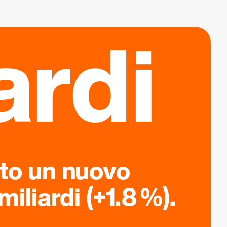
ardi
ato un nuovo
iliardi (+1.8 %).