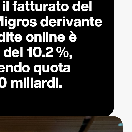
l fatturato del
igros derivante
dite online è
 del
10.2 %
,
endo quota
 miliardi.