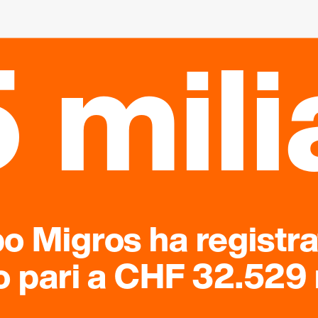
 mili
po Migros ha registr
o pari a CHF 32.529 m