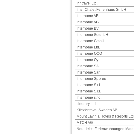
Inntravel Ltd.
Inter Chalet Ferienhaus GmbH
Interhome AB
Interhome AG
Interhome BV
Interhome GesmbH
Interhome GmbH
Interhome Ltd.
Interhome OOO
Interhome Oy
Interhome SA
Interhome Sàrl
Interhome Sp z oo
Interhome S.r.l.
Interhome S.r.l.
Interhome s.r.o.
Itinerary Ltd.
Klickfortravel Sweden AB
Mount Lavinia Hotels & Resorts Ltd
MTCH AG
Norddeich Ferienwohnungen Mau