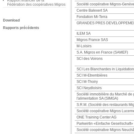
Rapport financier de la
Société coopérative Migros-Genèv
Fédération des coopératives Migros
Centre Balexert SA
Fondation Mi-Terra
Download
GRANDES PRES DEVELOPPEMEN
Rapports précédents
ILEM SA
Migros France SAS
M-Loisirs
S.A. Migros en France (SAMEF)
SCI des Voirons
SCI Les Blanchardes in Liquidation
SCI M-Etrembières
SCI M-Thoiry
SCI Neydloisirs
Société immobilière du Marché de 
l'alimentation SA (SIMGA)
S.R.M. (Société des restaurants Migr
Société coopérative Migros Lucern
ONE Training Center AG
Parkwirtin «Einfache Gesellschaft»
Société coopérative Migros Neuchâ