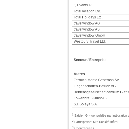
Q Events AG
Total Aviation Ltd.
Total Holidays Ltd.
travelwindow AG
travelwindow AS
travelwindow GmbH
Westbury Travel Ltd.
Secteur / Entreprise
Autres
Ferrovia Monte Generoso SA
Liegenschaften-Betrieb AG
Betriebsgesellschaft Zentrum Glatt
Löwenbräu-Kunst AG
S.I. Soleya S.A.
1
Saisie: IG = consolidée par intégration
2
Participation: M = Société mère
3
Coentreprises