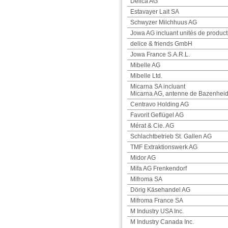
Delica AG
Estavayer Lait SA
Schwyzer Milchhuus AG
Jowa AG incluant unités de product
delice & friends GmbH
Jowa France S.A.R.L.
Mibelle AG
Mibelle Ltd.
Micarna SA incluant
Micarna AG, antenne de Bazenhei
Centravo Holding AG
Favorit Geflügel AG
Mérat & Cie. AG
Schlachtbetrieb St. Gallen AG
TMF Extraktionswerk AG
Midor AG
Mifa AG Frenkendorf
Mifroma SA
Dörig Käsehandel AG
Mifroma France SA
M Industry USA Inc.
M Industry Canada Inc.