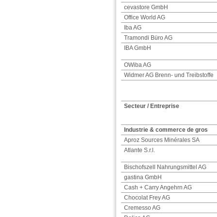
cevastore GmbH
Office World AG
Iba AG
Tramondi Büro AG
IBA GmbH
OWiba AG
Widmer AG Brenn- und Treibstoffe
Secteur / Entreprise
Industrie & commerce de gros
Aproz Sources Minérales SA
Atlante S.r.l.
Bischofszell Nahrungsmittel AG
gastina GmbH
Cash + Carry Angehrn AG
Chocolat Frey AG
Cremesso AG