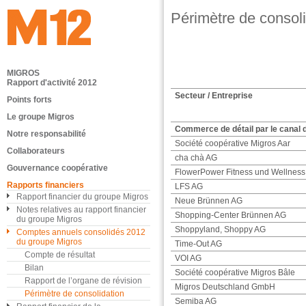
Périmètre de consol
MIGROS
Rapport d'activité 2012
Secteur / Entreprise
Points forts
Le groupe Migros
Commerce de détail par le canal 
Notre responsabilité
Société coopérative Migros Aar
Collaborateurs
cha chà AG
Gouvernance coopérative
FlowerPower Fitness und Wellness
Rapports financiers
LFS AG
Rapport financier du groupe Migros
Neue Brünnen AG
Notes relatives au rapport financier
Shopping-Center Brünnen AG
du groupe Migros
Shoppyland, Shoppy AG
Comptes annuels consolidés 2012
du groupe Migros
Time-Out AG
Compte de résultat
VOI AG
Bilan
Société coopérative Migros Bâle
Rapport de l’organe de révision
Migros Deutschland GmbH
Périmètre de consolidation
Semiba AG