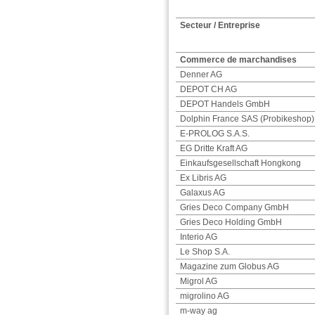
Secteur / Entreprise
Commerce de marchandises
Denner AG
DEPOT CH AG
DEPOT Handels GmbH
Dolphin France SAS (Probikeshop)
E-PROLOG S.A.S.
EG Dritte Kraft AG
Einkaufsgesellschaft Hongkong
Ex Libris AG
Galaxus AG
Gries Deco Company GmbH
Gries Deco Holding GmbH
Interio AG
Le Shop S.A.
Magazine zum Globus AG
Migrol AG
migrolino AG
m-way ag