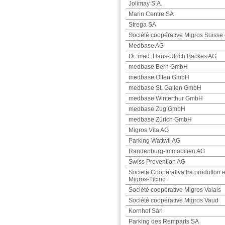
Jolimay S.A.
Marin Centre SA
Strega SA
Société coopérative Migros Suisse 
Medbase AG
Dr. med. Hans-Ulrich Backes AG
medbase Bern GmbH
medbase Olten GmbH
medbase St. Gallen GmbH
medbase Winterthur GmbH
medbase Zug GmbH
medbase Zürich GmbH
Migros Vita AG
Parking Wattwil AG
Randenburg-Immobilien AG
Swiss Prevention AG
Società Cooperativa fra produttori 
Migros-Ticino
Société coopérative Migros Valais
Société coopérative Migros Vaud
Kornhof Sàrl
Parking des Remparts SA