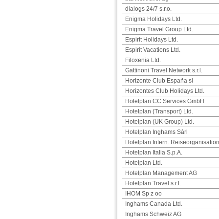
dialogs 24/7 s.r.o.
Enigma Holidays Ltd.
Enigma Travel Group Ltd.
Espirit Holidays Ltd.
Espirit Vacations Ltd.
Filoxenia Ltd.
Gattinoni Travel Network s.r.l.
Horizonte Club España sl
Horizontes Club Holidays Ltd.
Hotelplan CC Services GmbH
Hotelplan (Transport) Ltd.
Hotelplan (UK Group) Ltd.
Hotelplan Inghams Sàrl
Hotelplan Intern. Reiseorganisati
Hotelplan Italia S.p.A.
Hotelplan Ltd.
Hotelplan Management AG
Hotelplan Travel s.r.l.
IHOM Sp z oo
Inghams Canada Ltd.
Inghams Schweiz AG