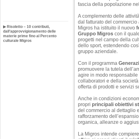
fascia della popolazione nel
A complemento delle attivit
dal fatturato del commercio 
▶ Risoletto – 10 contributi,
Migros ha istituito il nuovo
f
dall’approvvigionamento delle
Gruppo Migros
con il quale
materie prime fino al Percento
progetti nel campo della cult
culturale Migros
dello sport, estendendo così
gruppo aziendale.
Con il programma
Generaz
promuovere la tutela dell’a
agire in modo responsabile 
collaboratori e della socie
offerta di prodotti e servizi s
Anche in condizioni economic
propri
principali obiettivi s
del commercio al dettaglio e r
rafforzamento dell’espansion
organica, alleanze o aggiust
La Migros intende compiere 