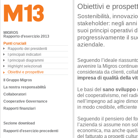
Obiettivi e prospet
Sostenibilità, innovazio
stakeholder: negli anni
suoi principi operativi
MIGROS
progressivamente il su
Rapporto d’esercizio 2013
aziendale.
Punti cruciali
Rapporto dei presidenti
I principali indicatori
Seguendo l’ideale riassunto
I principali diagrammi
avvenire la Migros continue
Highlight selezionati
considerata da clienti, col
Obiettivi e prospettive
impresa di qualità della vi
Il Gruppo Migros
La nostra responsabilità
Le basi del
sano sviluppo
Collaboratori
del cooperativismo, nel ra
nell’impegno ad agire dimos
Cooperative Governance
in modo credibile, efficiente
Rapporti finanziari
Seguendo il pensiero del fon
Sezione download
l’azienda si assume non sol
economica, ma anche quel
Rapporti d'esercizio precedenti
del fatturato a progetti cult