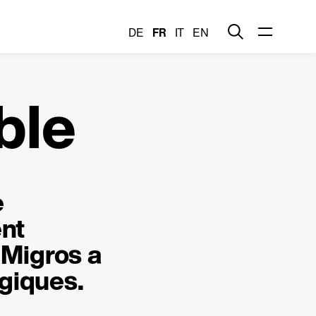
DE
FR
IT
EN
ble
e
ent
 Migros a
giques.