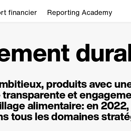
t financier
Reporting Academy
ement dura
ambitieux, produits avec un
té transparente et engagem
illage alimentaire: en 2022,
s tous les domaines straté