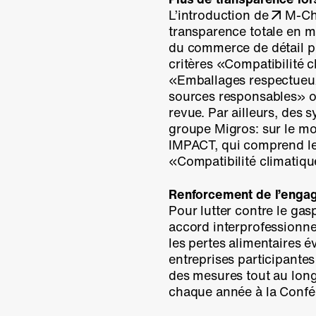
L’introduction de
M-Ch
transparence totale en m
du commerce de détail pa
critères «Compatibilité c
«Emballages respectueux
sources responsables» on
revue. Par ailleurs, des 
groupe Migros: sur le m
IMPACT
, qui comprend le
«Compatibilité climatiqu
Renforcement de l’engag
Pour lutter contre le gas
accord interprofessionne
les pertes alimentaires é
entreprises participantes
des mesures tout au long
chaque année à la Conféd