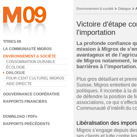
Environnement & société
Dialogue
A
Victoire d’étape co
l’importation
TITRES 09
La profonde confiance qu
mission à Migros de s’en
LA COMMUNAUTÉ MIGROS
avantageux et de l’agricu
ENVIRONNEMENT & SOCIÉTÉ
de Migros notamment, le
CONSOMMATION DURABLE
barrières à l’importation
ÉCOLOGIE
DIALOGUE
POUR-CENT CULTUREL MIGROS
Plus gros détaillant et pre
AIDE DIRECTE
Suisse, Migros entretient de
politiques. Il incombe à la 
GOUVERNANCE COOPÉRATIVE
de défendre la position de Mi
RAPPORTS FINANCIERS
associations, ce qui s’effe
Communauté d’intérêt du co
DOWNLOAD / PDFs
Libéralisation des import
RAPPORTS PRÉCÉDENTS
Migros s’engage depuis de
ses clients et lutte contre 