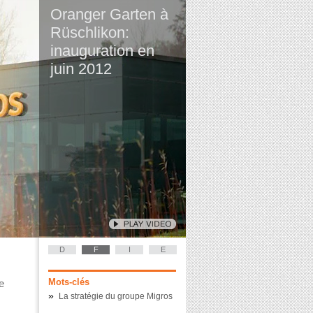
Oranger Garten à
Rüschlikon:
inauguration en
juin 2012
D
F
I
E
Mots-clés
e
»
La stratégie du groupe Migros