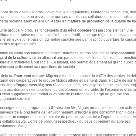
 nom de sa vision «Migros – vivre mieux au quotidien», l’entreprise continuera, de
ore, à tout mettre en œuvre pour que ses clients, ses collaborateurs et le public en
néral reconnaissent en elle un
leader en matière de promotion de la qualité de vi
ur le groupe Migros, les fondements d’un
développement sain
consistent en une
itique d’entreprise reposant sur l’idéal coopératif, l’ancrage régional et des valeurs
 le sérieux et une passion du métier caractérisée par l’esprit d’ouverture, la curiosit
ns des responsabilités.
mme l’a voulu son fondateur Gottlieb Duttweiler, Migros assume sa
responsabilité
gard de la collectivité
en affectant une partie de son chiffre d’affaires à la promotio
ture et d’initiatives à but social. Ce faisant, elle permet également au grand public 
intéresser activement aux questions de société.
-delà du
Pour-cent culturel Migros
calculé sur la base du chiffre des ventes de dét
 canal des coopératives, le groupe Migros alloue également, dans le cadre de son 
 soutien
«Engagement Migros»
récemment créé, des moyens financiers à des proj
latifs aux domaines de la culture, du développement durable, de l’économie et du sp
 effort supplémentaire traduit la volonté de l’entreprise d’élargir au groupe son
gagement sociétal.
l’enseigne de son programme
«Génération M»
, Migros promet de contribuer active
 sauvegarde à long terme de l’environnement, d’inciter à une consommation lucide 
adopter un comportement exemplaire du point de vue social à l’égard de la collectivi
s collaborateurs. L’offre de produits respectueux du développement durable est
nstamment élargie.
lgré un contexte économique difficile, l’entreprise poursuit inlassablement ses
obje