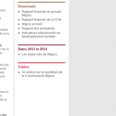
Downloads
main
»
Rapport financier du groupe
Migros
e
.
»
Rapport financier de la FCM
»
Migros en bref
»
Rapport des présidents
 telles
»
Indicateurs sélectionnés du
é et le
développement durable
 à
Dates 2013 et 2014
n de la
de
»
Les dates-clés de Migros
ail par
Vidéos
fonds
»
34 vidéos sur le quotidien de
ets
la Communauté Migros
ort.
ment à
et
té et
ctifs