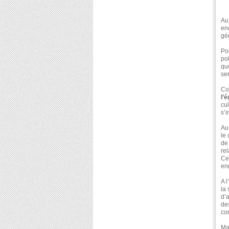
Au
enc
gé
Po
pol
que
se
Co
l’é
cul
s’
Au
le
de
re
Cet
en
A 
la
d’
de
co
Ma