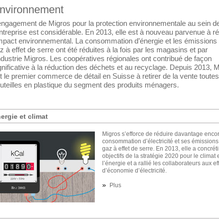
nvironnement
engagement de Migros pour la protection environnementale au sein d
entreprise est considérable. En 2013, elle est à nouveau parvenue à ré
impact environnemental. La consommation d’énergie et les émissions
z à effet de serre ont été réduites à la fois par les magasins et par
industrie Migros. Les coopératives régionales ont contribué de façon
gnificative à la réduction des déchets et au recyclage. Depuis 2013, 
t le premier commerce de détail en Suisse à retirer de la vente toutes
uteilles en plastique du segment des produits ménagers.
ergie et climat
Migros s’efforce de réduire davantage enco
consommation d’électricité et ses émissions
gaz à effet de serre. En 2013, elle a concréti
objectifs de la stratégie 2020 pour le climat 
l’énergie et a rallié les collaborateurs aux ef
d’économie d’électricité.
»
Plus