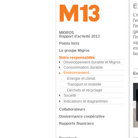
E
L’
l’
l’
ga
MIGROS
Rapport d’activité 2013
l’
si
Points forts
es
Le groupe Migros
bo
Notre responsabilité
Développement durable et Migros
Consommation durable
Environnement
En
Energie et climat
Transport et mobilité
Déchets et recyclage
Société
Indicateurs et diagrammes
Collaborateurs
Gouvernance coopérative
Rapports financiers