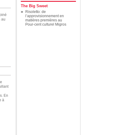
The Big Sweet
»
Risoletto: de
biné
l’approvisionnement en
s au
matières premières au
Pour-cent culturel Migros
de
illant
s. En
e à