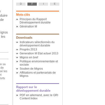
D
F
I
E
e
Mots-clés
duire
»
 de
Principes du Rapport
Développement durable
»
Génération M
Migros
 les
Downloads
»
Indicateurs sélectionnés du
développement durable
»
Progrès 2013
»
Generation M Etat actuel 2013
»
Migros en bref
»
Politique environnementale et
re sa
sociale
 de
»
Soutien de Migros
sé les
»
Affiliations et partenariats de
et
Migros
forts
Rapport sur le
développement durable
»
PDF en allemand, avec le GRI
Content Index