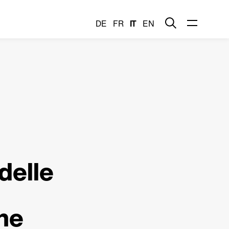
DE
FR
IT
EN
delle
l
one