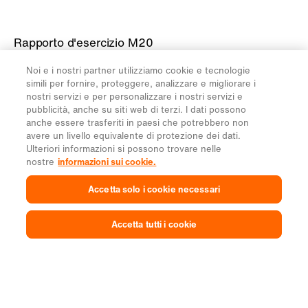
Rapporto d'esercizio M20
Rapporto d'esercizio M19
Noi e i nostri partner utilizziamo cookie e tecnologie
Rapporto d'esercizio M18
simili per fornire, proteggere, analizzare e migliorare i
nostri servizi e per personalizzare i nostri servizi e
Rapporto d'esercizio M17
pubblicità, anche su siti web di terzi. I dati possono
Rapporto d'esercizio M16
anche essere trasferiti in paesi che potrebbero non
avere un livello equivalente di protezione dei dati.
Ulteriori informazioni si possono trovare nelle
nostre
informazioni sui cookie.
Ulteriori informazioni sulla Migros
migros.ch
Accetta solo i cookie necessari
Accetta tutti i cookie
Note legali
Protezione dei dati
Impostazioni cookie