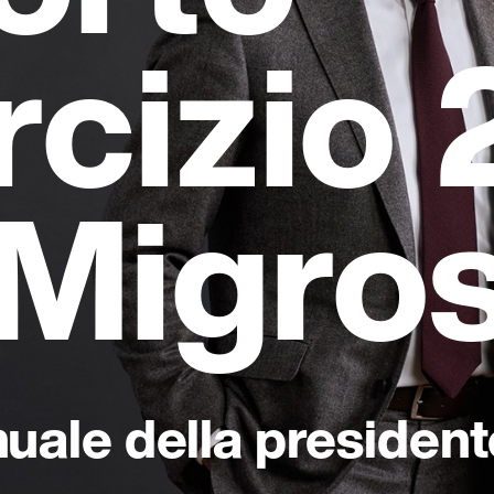
rcizio
 Migro
uale della presiden