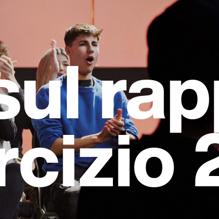
sul ra
rcizio