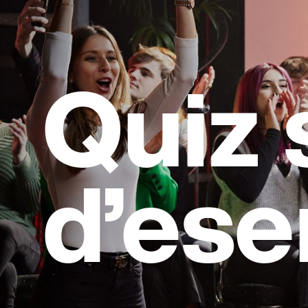
Quiz 
d’ese