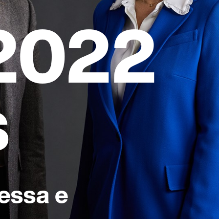
 2022
s
tessa e