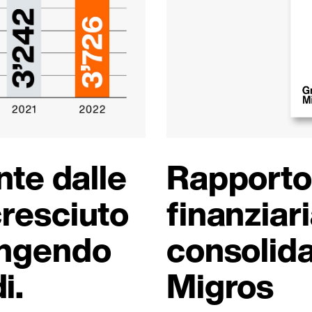
nte dalle
Rapporto 
cresciuto
finanziari
ungendo
consolid
i.
Migros