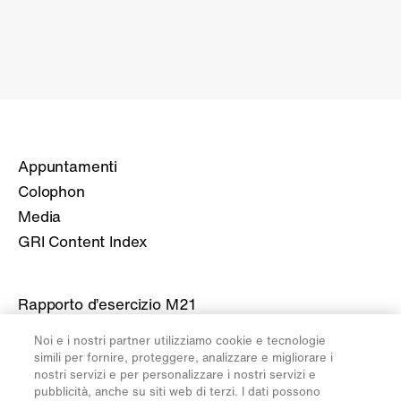
Appuntamenti
Colophon
Media
GRI Content Index
Rapporto d’esercizio M21
Rapporto d’esercizio M20
Noi e i nostri partner utilizziamo cookie e tecnologie
Rapporto d’esercizio M19
simili per fornire, proteggere, analizzare e migliorare i
nostri servizi e per personalizzare i nostri servizi e
Rapporto d’esercizio M18
pubblicità, anche su siti web di terzi. I dati possono