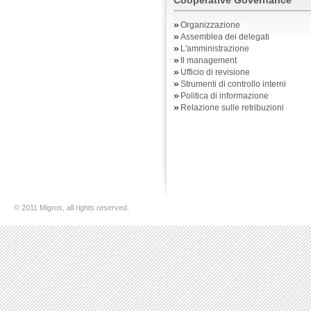
Cooperative Governance
»
Organizzazione
»
Assemblea dei delegati
»
L'amministrazione
»
Il management
»
Ufficio di revisione
»
Strumenti di controllo interni
»
Politica di informazione
»
Relazione sulle retribuzioni
© 2011 Migros, all rights reserved.