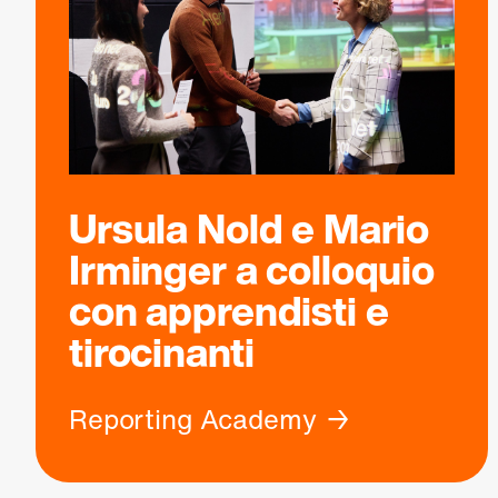
Ursula Nold e Mario
Irminger a colloquio
con apprendisti e
tirocinanti
Reporting Academy