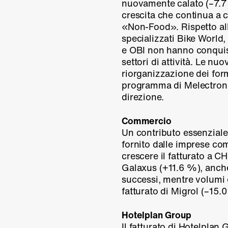
nuovamente calato (
–7.
crescita che continua a c
«Non-Food». Rispetto all’
specializzati Bike World
e OBI non hanno conquist
settori di attività. Le nu
riorganizzazione dei form
programma di Melectronic
direzione.
Commercio
Un contributo essenziale
fornito dalle imprese c
crescere il fatturato a CH
Galaxus (
+11.6 %
), anch
successi, mentre volumi e
fatturato di Migrol (
–15.
Hotelplan Group
Il fatturato di Hotelplan