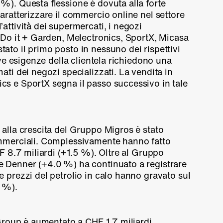
7 %
). Questa flessione è dovuta alla forte
aratterizzare il commercio online nel settore
attività dei supermercati, i negozi
,
Do it + Garden
, Melectronics, SportX, Micasa
ato il primo posto in nessuno dei rispettivi
ove esigenze della clientela richiedono una
ati dei negozi specializzati. La vendita in
s e SportX segna il passo successivo in tale
 alla crescita del Gruppo Migros è stato
ommerciali. Complessivamente hanno fatto
F 8.7 miliardi (
+1.5 %
). Oltre al Gruppo
e Denner (
+4.0 %
) ha continuato a registrare
 prezzi del petrolio in calo hanno gravato sul
0 %
).
 Group è aumentato a CHF 1.7 miliardi