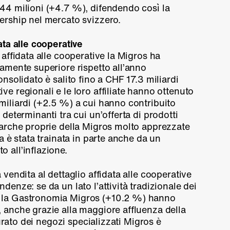
44 milioni (
+4.7 %
), difendendo così la
dership nel mercato svizzero.
data alle cooperative
 affidata alle cooperative la Migros ha
tamente superiore rispetto all’anno
onsolidato è salito fino a CHF 17.3 miliardi
ive regionali e le loro affiliate hanno ottenuto
iliardi (
+2.5 %
) a cui hanno contribuito
 determinanti tra cui un’offerta di prodotti
 marche proprie della Migros molto apprezzate
ta è stata trainata in parte anche da un
 all’inflazione.
 vendita al dettaglio affidata alle cooperative
denze: se da un lato l’attività tradizionale dei
e la Gastronomia Migros (
+10.2 %
) hanno
, anche grazie alla maggiore affluenza della
tturato dei negozi specializzati Migros è