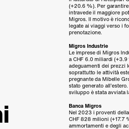
(
+20.6 %
). Per garantir
intravede il maggiore pot
Migros. Il motivo è ricon
legate ai viaggi verso i f
prenotazione.
Migros Industrie
Le imprese di Migros Ind
a CHF 6.0 miliardi (
+3.9
adeguamenti dei prezzi le
soprattutto le attività e
pregnante da Mibelle Grou
stato generato all’estero.
sviluppo è stata avviata 
i
Banca Migros
Nel 2023 i proventi del
CHF 828 milioni (
+17.7
ammortamenti e degli acc