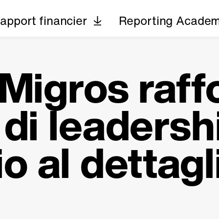
apport financier
Reporting Acade
Migros raff
di leadersh
 al dettagli