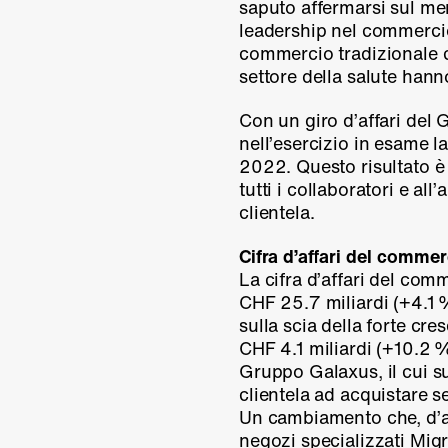
saputo affermarsi sul mer
leadership nel commercio 
commercio tradizionale ch
settore della salute hanno
Con un giro d’affari del 
nell’esercizio in esame l
2022. Questo risultato è
tutti i collaboratori e a
clientela.
Cifra d’affari del comme
La cifra d’affari del comm
CHF 25.7 miliardi (
+4.1
sulla scia della forte cre
CHF 4.1 miliardi (
+10.2 
Gruppo Galaxus, il cui s
clientela ad acquistare 
Un cambiamento che, d’al
negozi specializzati Mig