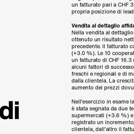
un fatturato pari a CHF 3
propria posizione di lea
Vendita al dettaglio affi
Nella vendita al dettaglio
ottenuto un risultato net
precedente. Il fatturato c
(
+3.0 %
). Le 10 cooperat
un fatturato di CHF 16.3 m
alcuni fattori di successo
freschi e regionali e di
dalla clientela. La cresci
aumento dei prezzi dovuto
di
Nell’esercizio in esame la
è stata segnata da due ten
supermercati (
+3.6 %
) 
registrato un incremento
clientela, dall’altro il fa