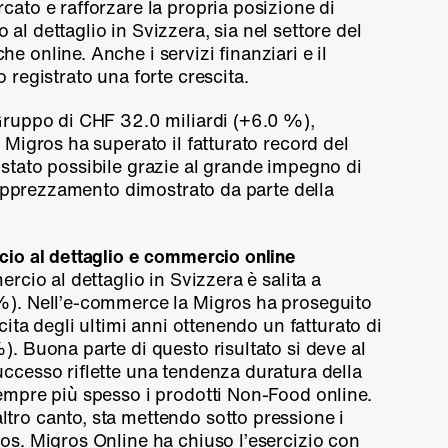
cato e rafforzare la propria posizione di
al dettaglio in Svizzera, sia nel settore del
e online. Anche i servizi finanziari e il
 registrato una forte crescita.
Gruppo di CHF 32.0 miliardi (
+6.0 %
),
a Migros ha superato il fatturato record del
 stato possibile grazie al grande impegno di
ll’apprezzamento dimostrato da parte della
rcio al dettaglio e commercio online
ercio al dettaglio in Svizzera è salita a
 %
). Nell’e-commerce la Migros ha proseguito
scita degli ultimi anni ottenendo un fatturato di
%
). Buona parte di questo risultato si deve al
uccesso riflette una tendenza duratura della
sempre più spesso i prodotti Non-Food online.
tro canto, sta mettendo sotto pressione i
ros. Migros Online ha chiuso l’esercizio con