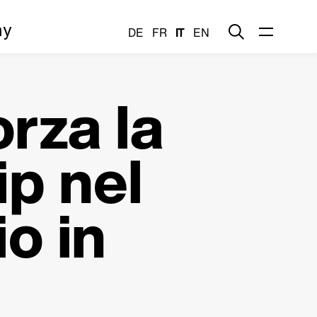
my
DE
FR
IT
EN
orza la
ip nel
o in