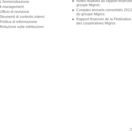
»
Notes relatives au rapport financie
L'Amministrazione
groupe Migros
Il management
»
Comptes annuels consolidés 2012
Ufficio di revisione
du groupe Migros
Strumenti di controllo interni
»
Rapport financier de la Fédération
Politica di informazione
des coopératives Migros
Relazione sulle retribuzioni
I