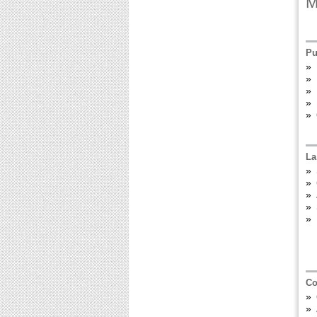
M
Pu
»
»
»
»
»
La
»
»
»
»
»
Co
»
»