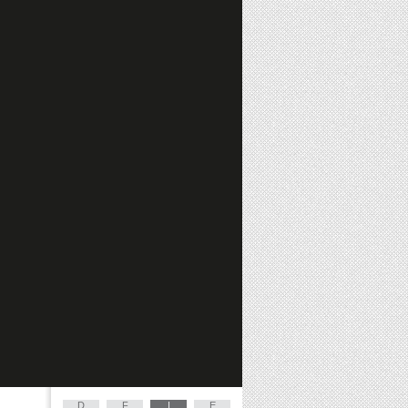
D
F
I
E