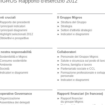
IGROS Rapporto d'esercizio 2012
nti cruciali
Il Gruppo Migros
»
Rapporto dei presidenti
Struttura del Gruppo
»
I principali indicatori
Strategia
»
I principali diagrammi
Settori d'attività strategici
»
Highlight selezionati 2012
Indicatori e diagrammi
Obbiettivi e prospettive
 nostra responsabilità
Collaboratori
»
Sostenibilità e Migros
Personale del Gruppo Migros
»
Consumo sostenibile
Salute e sicurezza sul posto di lav
»
Ambiente
Donna, famiglia e lavoro
»
Società
Partenariato sociale e CCL
»
Indicatori e diagrammi
Formazione professionale e svilup
personale
»
Indicatori e diagrammi
operative Governance
Rapporti finanziari (in francese)
»
Organizzazione
Rapport financier
du groupe Migros
Assemblea dei delegati