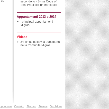
r du
secondo lo «Swiss Code of
Best Practice» (in francese)
Appuntamenti 2013 e 2014
»
I principali appuntamenti
Migros
Videos
»
34 filmati della vita quotidiana
nella Comunità Migros
mpressum
Contatto
Sitemap
Stampa
Disclaimer