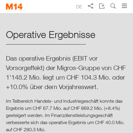
Skip
Skip
DE
to
to
main
main
Suche
EN
FR
IT
Migros Geschäftsbericht 2014
navigation
content
Operative Ergebnisse
Täglich besser leben
Schwerpunkte 2014
Das operative Ergebnis (EBIT vor
Vorsorgeffekt) der Migros-Gruppe von CHF
Integrierter Lagebericht
1'148.2 Mio. liegt um CHF 104.3 Mio. oder
Migros im Überblick
+10.0% über dem Vorjahreswert.
Im Teilbereich Handels- und Industriegeschäft konnte das
Migros im Kontext
Ergebnis um CHF 67.7 Mio. auf CHF 869.2 Mio. (+8.4%)
gesteigert werden. Im Finanzdienstleistungsgeschäft
Finanzen
verbesserte sich das operative Ergebnis um CHF 40.0 Mio.
auf CHF 280.3 Mio.