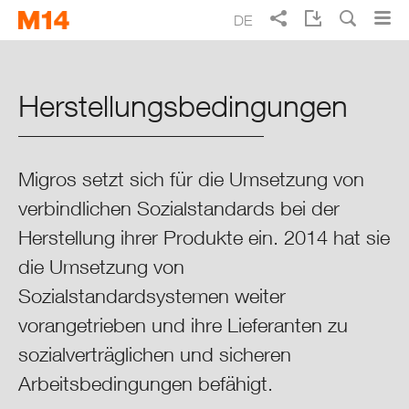
Skip
Skip
DE
to
to
main
main
Suche
EN
FR
IT
Migros Geschäftsbericht 2014
navigation
content
Herstellungs­bedingungen
Täglich besser leben
Schwerpunkte 2014
Migros setzt sich für die Umsetzung von
verbindlichen Sozialstandards bei der
Integrierter Lagebericht
Herstellung ihrer Produkte ein. 2014 hat sie
Migros im Überblick
die Umsetzung von
Sozialstandardsystemen weiter
Migros im Kontext
vorangetrieben und ihre Lieferanten zu
sozialverträglichen und sicheren
Finanzen
Arbeitsbedingungen befähigt.