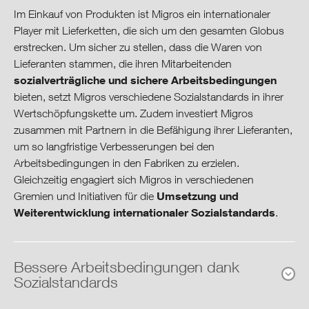
Mitarbeitende
Im Einkauf von Produkten ist Migros ein internationaler
Player mit Lieferketten, die sich um den gesamten Globus
Umwelt
erstrecken. Um sicher zu stellen, dass die Waren von
Lieferanten stammen, die ihren Mitarbeitenden
Produktion & Konsum
sozialverträgliche und sichere Arbeitsbedingungen
bieten, setzt Migros verschiedene Sozialstandards in ihrer
Nachhaltige Beschaffung
Wertschöpfungskette um. Zudem investiert Migros
zusammen mit Partnern in die Befähigung ihrer Lieferanten,
um so langfristige Verbesserungen bei den
Herstellungs­bedingungen
Arbeitsbedingungen in den Fabriken zu erzielen.
Gleichzeitig engagiert sich Migros in verschiedenen
Produkt­verantwortung
Umsetzung und
Gremien und Initiativen für die
Weiterentwicklung internationaler Sozialstandards
.
Sortiment & Labels
Gesellschaft & Kultur
Bessere Arbeitsbedingungen dank
Sozialstandards
Ausblick & Ziele