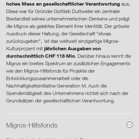
Mitarbeitende
hohes Mass an gesellschaftlicher Verantwortung
aus.
Diese war für Gründer Gottlieb Duttweiler ein zentraler
Umwelt
Bestandteil seines unternehmerischen Denkens und prägt
die Migros als gelebtes Element ihrer Identität. Der grösste
Ausdruck dieser Haltung, der Gesellschaft "etwas
Produktion & Konsum
zurückzugeben", ist das weltweit einzigartige Migros-
jährlichen Ausgaben von
Kulturprozent mit
Gesellschaft & Kultur
durchschnittlich CHF 118 Mio
. Darüber hinaus kennt die
Migros ein breites Spektrum an zusätzlichen Engagements
Migros-Kulturprozent
wie den Migros-Hilfsfonds für Projekte der
Entwicklungszusammenarbeit oder die
Soziales Engagement
Nachhaltigkeitsinitiative Generation M. Auch die
Spendentätigkeit des Unternehmens richtet sich nach der
Grundsätzen der gesellschaftlichen Verantwortung.
Förderfonds Engagement Migros
Gesundheit
Migros-Hilfsfonds
Sponsoring