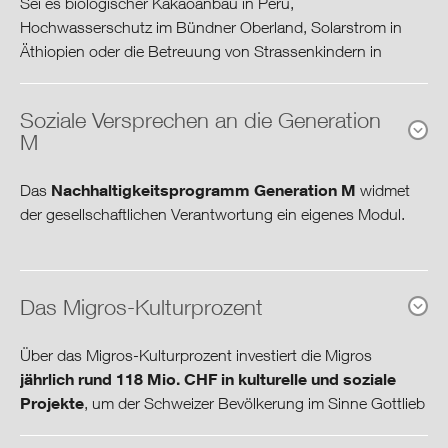
Sei es biologischer Kakaoanbau in Peru,
Hochwasserschutz im Bündner Oberland, Solarstrom in
Ausblick & Ziele
Äthiopien oder die Betreuung von Strassenkindern in
Rumänien: Der Migros-Hilfsfonds unterstützt seit 1979
Cooperative Governance
Projekte der Entwicklungszusammenarbeit im In- und
Soziale Versprechen an die Generation
Ausland
, wofür jährlich CHF 1 Mio. zur Verfügung steht.
M
Download-Center
CHF 34 Mio.
Nachhaltigkeitsprogramm Generation M
Das
widmet
der gesellschaftlichen Verantwortung ein eigenes Modul.
investierte der Migros-Hilfsfonds seit 1979 in
2014 wurde
Generation M
ausgebaut und gleichzeitig
nachhaltige Projekte der
wurden einige der an die Generation von morgen
Das Migros-Kulturprozent
Entwicklungszusammenarbeit.
60
abgegebenen Versprechen bereits erfüllt. Mit insgesamt
verbindlichen Versprechen und Programmen
Über das Migros-Kulturprozent investiert die Migros
verpflichtet sich die Migros, gegenüber
Gesellschaft
und
Acht Migros-Delegierte prüfen jeweils die Eingaben. Im
jährlich rund 118 Mio. CHF in kulturelle und soziale
Mitarbeitenden
sozial und vorbildlich zu handeln, die
Sinne Gottlieb Duttweilers hilft die Migros tatkräftig
Projekte
, um der Schweizer Bevölkerung im Sinne Gottlieb
Umwelt
zu schützen, den
nachhaltigen Konsum
zu fördern
benachteiligten Menschen und Bevölkerungsgruppen,
Duttweilers "etwas zurückzugeben".
und sich für einen
gesunden Lebensstil
einzusetzen.
darunter oft Kinder, Jugendliche und Frauen. Die