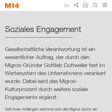
Skip
Skip
DE
to
to
main
main
Suche
EN
FR
IT
Migros Geschäftsbericht 2014
navigation
content
Soziales Engagement
Täglich besser leben
Schwerpunkte 2014
Gesellschaftliche Verantwortung ist ein
wesentlicher Auftrag, der durch den
Integrierter Lagebericht
Migros-Gründer Gottlieb Duttweiler fest im
Migros im Überblick
Wertesystem des Unternehmens verankert
wurde. Dabei wird das Migros-
Migros im Kontext
Kulturprozent durch weitere soziale
Engagements ergänzt.
Finanzen
Seit ihren Anfängen zeichnet sich die Migros durch ein