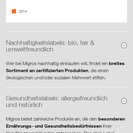
2014
Nachhaltigkeitslabels: bio, fair &
umweltfreundlich
breites
Wer bei Migros nachhaltig einkaufen will, findet ein
Sortiment an zertifizierten Produkten
, die einen
ökologischen und/oder sozialen Mehrwert stiften.
Cumulus bzw. Cumulus-
Über das Kundenprogramm
Gesundheitslabels: allergiefreundlich
Green
können Konsumentinnen und Konsumenten
und natürlich
regelmässig überprüfen, wie hoch der Anteil an Produkten
mit nachhaltigen Labels in ihrem Warenkorb ist.
besonderen
Migros bietet zahlreiche Produkte an, die den
Ernährungs- und Gesundheitsbedürfnissen
ihrer