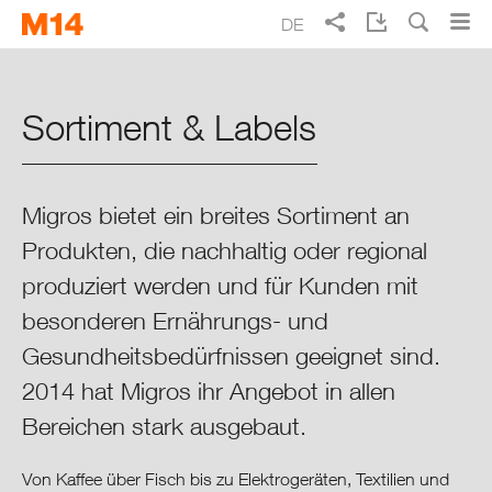
Skip
Skip
DE
to
to
main
main
Suche
EN
FR
IT
Migros Geschäftsbericht 2014
navigation
content
Sortiment & Labels
Täglich besser leben
Schwerpunkte 2014
Migros bietet ein breites Sortiment an
Produkten, die nachhaltig oder regional
Integrierter Lagebericht
produziert werden und für Kunden mit
Migros im Überblick
besonderen Ernährungs- und
Gesundheitsbedürfnissen geeignet sind.
Migros im Kontext
2014 hat Migros ihr Angebot in allen
Bereichen stark ausgebaut.
Finanzen
Von Kaffee über Fisch bis zu Elektrogeräten, Textilien und