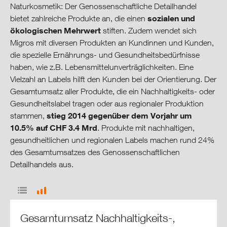
Mitarbeitende
Naturkosmetik: Der Genossenschaftliche Detailhandel
sozialen und
bietet zahlreiche Produkte an, die einen
Umwelt
ökologischen Mehrwert
stiften. Zudem wendet sich
Migros mit diversen Produkten an Kundinnen und Kunden,
die spezielle Ernährungs- und Gesundheitsbedürfnisse
Produktion & Konsum
haben, wie z.B. Lebensmittelunverträglichkeiten. Eine
Vielzahl an Labels hilft den Kunden bei der Orientierung. Der
Nachhaltige Beschaffung
Gesamtumsatz aller Produkte, die ein Nachhaltigkeits- oder
Gesundheitslabel tragen oder aus regionaler Produktion
Herstellungs­bedingungen
stieg 2014 gegenüber dem Vorjahr um
stammen,
10.5% auf CHF 3.4 Mrd
. Produkte mit nachhaltigen,
Produkt­verantwortung
gesundheitlichen und regionalen Labels machen rund 24%
des Gesamtumsatzes des Genossenschaftlichen
Detailhandels aus.
Sortiment & Labels
Gesellschaft & Kultur
Gesamtumsatz Nachhaltigkeits-,
Ausblick & Ziele