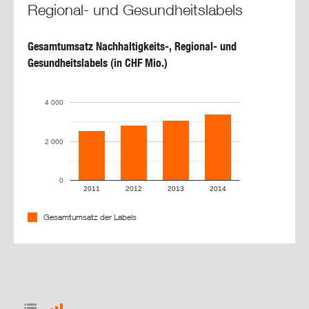
Regional- und Gesundheitslabels
Cooperative Governance
Gesamtumsatz Nachhaltigkeits-, Regional- und
Gesundheitslabels (in CHF Mio.)
Download-Center
4 000
2 000
0
2011
2012
2013
2014
Gesamtumsatz der Labels