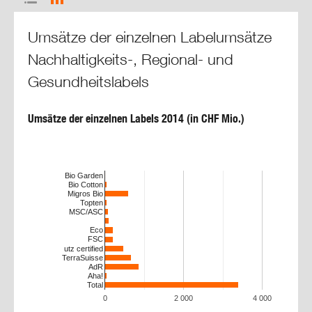
Umsätze der einzelnen Labelumsätze
Nachhaltigkeits-, Regional- und
Gesundheitslabels
Umsätze der einzelnen Labels 2014 (in CHF Mio.)
Bio Garden
Bio Cotton
Migros Bio
Topten
MSC/ASC
Eco
FSC
utz certified
TerraSuisse
AdR
Aha!
Total
0
2 000
4 000