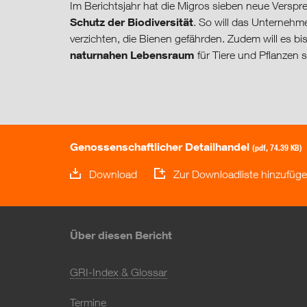
Im Berichtsjahr hat die Migros sieben neue Verspr
Schutz der Biodiversität
. So will das Unternehm
verzichten, die Bienen gefährden. Zudem will es 
naturnahen Lebensraum
für Tiere und Pflanzen s
Genossenschaft­licher Detailhandel
(pdf, 74.39 KB)
Download
Zur Downloadliste hinzufüg
Über diesen Bericht
GRI-Index & Glossar
Termine