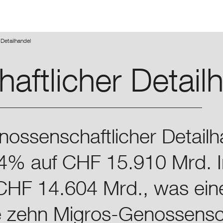
Skip
Skip
to
to
main
main
 Detailhandel
navigation
content
ft­licher Detail
ossenschaftlicher Detailha
% auf CHF 15.910 Mrd. I
 CHF 14.604 Mrd., was e
ie zehn Migros-Genossens