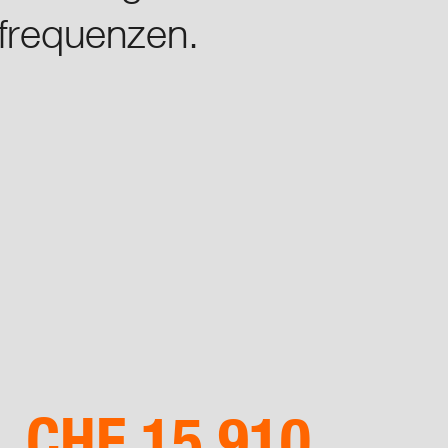
nfrequenzen.
Genossenschaft­licher Detailhandel
Handel
Industrie & Grosshandel
Finanzdienst­leistungen
Reisen
Shared Services
Vision, Mission & Strategie
Integrierter Lagebericht
CHF 15.910