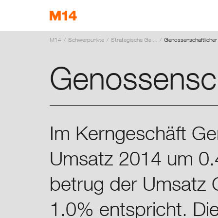
M14
Schwerpunkte
Strategische Ge ...
Genossenschaft­licher
EN
FR
IT
Genossenscha
Im Kerngeschäft Gen
Umsatz 2014 um 0.4
betrug der Umsatz
1.0% entspricht. D