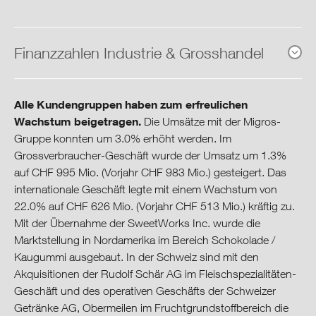
Genossenschaft­licher
Detailhandel
Finanzzahlen Industrie & Grosshandel
Handel
Industrie & Grosshandel
Alle Kundengruppen haben zum erfreulichen
Wachstum beigetragen.
Die Umsätze mit der Migros-
Finanzdienst­leistungen
Gruppe konnten um 3.0% erhöht werden. Im
Grossverbraucher-Geschäft wurde der Umsatz um 1.3%
Reisen
auf CHF 995 Mio. (Vorjahr CHF 983 Mio.) gesteigert. Das
internationale Geschäft legte mit einem Wachstum von
22.0% auf CHF 626 Mio. (Vorjahr CHF 513 Mio.) kräftig zu.
Shared Services
Mit der Übernahme der SweetWorks Inc. wurde die
Marktstellung in Nordamerika im Bereich Schokolade /
Vision, Mission & Strategie
Kaugummi ausgebaut. In der Schweiz sind mit den
Akquisitionen der Rudolf Schär AG im Fleischspezialitäten-
Integrierter Lagebericht
Geschäft und des operativen Geschäfts der Schweizer
Getränke AG, Obermeilen im Fruchtgrundstoffbereich die