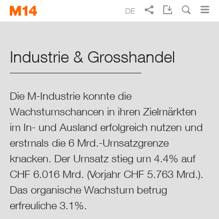
Skip
Skip
DE
to
to
main
main
Suche
EN
FR
IT
Migros Geschäftsbericht 2014
navigation
content
Industrie & Grosshandel
Täglich besser leben
Schwerpunkte 2014
Die M-Industrie konnte die
Wachstumschancen in ihren Zielmärkten
Bericht der Präsidenten
im In- und Ausland erfolgreich nutzen und
Highlights 2014
erstmals die 6 Mrd.-Umsatzgrenze
knacken. Der Umsatz stieg um 4.4% auf
Ausgewählte Kennzahlen 2014
CHF 6.016 Mrd. (Vorjahr CHF 5.763 Mrd.).
Das organische Wachstum betrug
Strategische Geschäftsfelder
erfreuliche 3.1%.