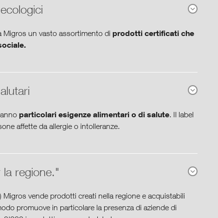
 ecologici
prodotti certificati che
 da Migros un vasto assortimento di
ociale.
mulus Green
, i consumatori possono verificare
bel di sostenibilità presenti nel loro cestello della spesa.
alutari
particolari esigenze alimentari o di salute
 hanno
. Il label
sone affette da allergie o intolleranze.
 Migros Bio che certifica un’agricoltura biologica, un
vato standard di benessere degli animali.
o tra i generi alimentari e i cosmetici
, a cui si
ento Migros aha! è verificato dall’organo di certificazione
 la regione."
o di controlli regolari.
a i prodotti che provengono esclusivamente da
fatturato pari a CHF 670 milioni, è tra i label
 Migros vende prodotti creati nella regione e acquistabili
nze naturali e privi di coloranti e profumazioni
modo promuove in particolare la presenza di aziende di
ici naturali, tra i quali quelli con il label Natrue. Il label,