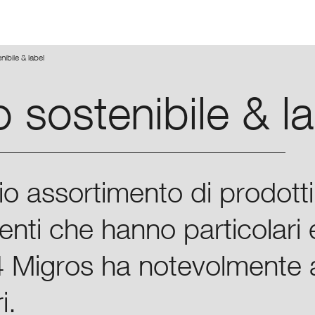
Skip
Skip
to
to
main
main
ibile & label
navigation
content
 sostenibile & la
o assortimento di prodotti 
clienti che hanno particolari
14 Migros ha notevolmente 
i.