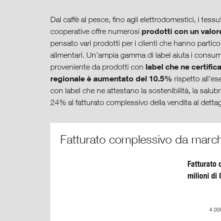
Dal caffè al pesce, fino agli elettrodomestici, i tessut
prodotti con un valor
cooperative offre numerosi
pensato vari prodotti per i clienti che hanno partico
alimentari. Un’ampia gamma di label aiuta i consuma
label che ne certific
proveniente da prodotti con
regionale è aumentato del 10.5%
rispetto all’es
con label che ne attestano la sostenibilità, la salub
24% al fatturato complessivo della vendita al dettagl
Fatturato complessivo da marchi s
Fatturato 
milioni di
4 00