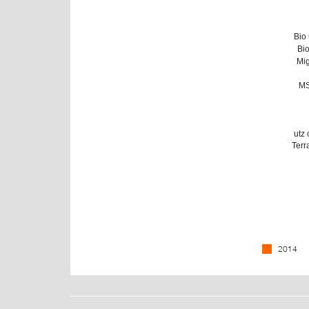
Bio
Bi
Mig
M
utz 
Terr
2014