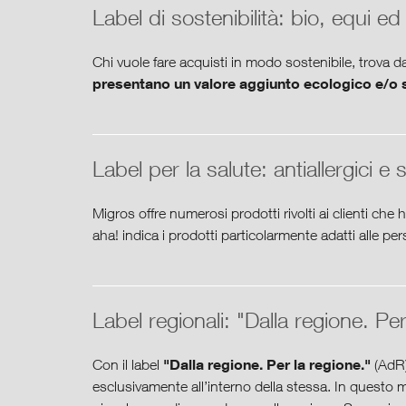
Label di sostenibilità: bio, equi ed
Chi vuole fare acquisti in modo sostenibile, trova
presentano un valore aggiunto ecologico e/o s
Cumulus e Cu
Attraverso i programmi per i clienti
regolarmente qual è la percentuale di prodotti con la
Label per la salute: antiallergici e s
Migros offre numerosi prodotti rivolti ai clienti che
Label Migros Bio
aha! indica i prodotti particolarmente adatti alle per
Migros offre un’ampia gamma di prodotti con il label
approccio rispettoso delle risorse naturali e un ele
più di 90 i prodotti in assortiment
Ad oggi sono
aggiungono continuamente nuovi articoli. L’assortim
TerraSuisse
Label regionali: "Dalla regione. Per
indipendente Service Allergie Suisse SAS ed è oggett
Il label proprio di Migros TerraSuisse contrassegn
agricoltura svizzera sostenibile. TerraSuisse, con un 
"Dalla regione. Per la regione."
Con il label
(AdR)
base di sosta
sostenibili quello con la più elevata cifra d’affari.
I clienti che preferiscono cosmetici a
esclusivamente all’interno della stessa. In questo 
sintetici
, trovano da Migros un’ampia offerta di cosmet