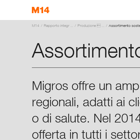
M14
Rapporto integr ...
Produzione  ...
Assortimento sosten
EN
FR
DE
Assortimento
Migros offre un ampi
regionali, adatti ai 
o di salute. Nel 20
offerta in tutti i settor