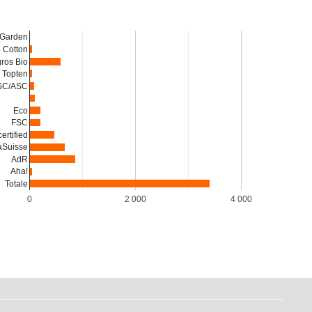
 Garden
o Cotton
ros Bio
Topten
SC/ASC
Eco
FSC
certified
aSuisse
AdR
Aha!
Totale
0
2 000
4 000