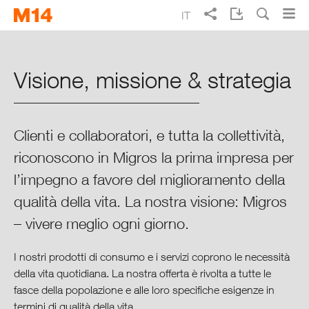
Skip
Skip
IT
to
to
main
main
Ricerca
EN
FR
DE
Rapporto d’esercizio 2014 di
navigation
content
Migros
Visione, missione & strategia
Vivere meglio ogni giorno
Clienti e collaboratori, e tutta la collettività,
Punti cruciali 2014
riconoscono in Migros la prima impresa per
l’impegno a favore del miglioramento della
Rapporto dei presidenti
qualità della vita. La nostra visione: Migros
Highlights 2014
– vivere meglio ogni giorno.
Indicatori principali 2014
I nostri prodotti di consumo e i servizi coprono le necessità
della vita quotidiana. La nostra offerta è rivolta a tutte le
Settori d’attività strategici
fasce della popolazione e alle loro specifiche esigenze in
termini di qualità della vita.