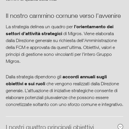
Visione, missione & strategia
Il nostro cammino comune verso l’avvenire
Rapporto integrale sulla
l’orientamento dei
La strategia delinea un quadro per
situazione
settori d’attività strategici
di Migros. Viene elaborata
dalla Direzione generale su richiesta dell’Amministrazione
Cooperative Governance
della FCM e approvata da quest’ultima. Obiettivi, valori e
principi di gestione sono vincolanti per l’intero Gruppo
Centro di download
Migros.
accordi annuali sugli
Dalla strategia dipendono gli
obiettivi e sui ruoli
che vengono realizzati dalla Direzione
generale. L’attuazione di iniziative strategiche consente di
elaborare potenziali plusvalenze che possono essere
concretizzate soltanto con uno sforzo comune e integrativo.
I nostri quattro principali obiettivi