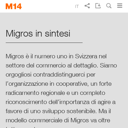
Skip
Skip
IT
to
to
main
main
Ricerca
EN
FR
DE
Rapporto d’esercizio 2014 di
navigation
content
Migros
Migros in sintesi
Vivere meglio ogni giorno
Migros è il numero uno in Svizzera nel
Punti cruciali 2014
settore del commercio al dettaglio. Siamo
orgogliosi contraddistinguerci per
Rapporto integrale sulla
situazione
l’organizzazione in cooperative, un forte
radicamento regionale e un completo
Migros in sintesi
riconoscimento dell’importanza di agire a
favore di uno sviluppo sostenibile. Ma il
Migros nel contesto
modello commerciale di Migros va oltre
Finanze