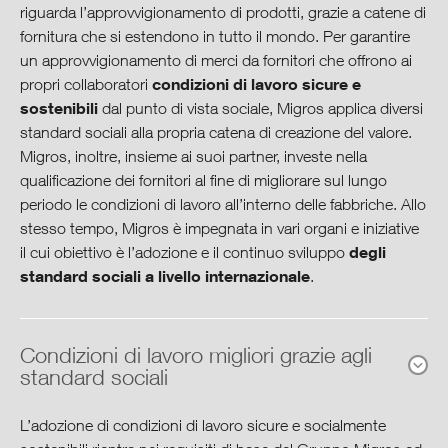
riguarda l’approvvigionamento di prodotti, grazie a catene di
fornitura che si estendono in tutto il mondo. Per garantire
Collaboratori
un approvvigionamento di merci da fornitori che offrono ai
condizioni di lavoro sicure e
propri collaboratori
Ambiente
sostenibili
dal punto di vista sociale, Migros applica diversi
standard sociali alla propria catena di creazione del valore.
Migros, inoltre, insieme ai suoi partner, investe nella
Produzione & consumo
qualificazione dei fornitori al fine di migliorare sul lungo
periodo le condizioni di lavoro all’interno delle fabbriche. Allo
Acquisto sostenibile
stesso tempo, Migros è impegnata in vari organi e iniziative
degli
il cui obiettivo è l’adozione e il continuo sviluppo
Condizioni di produzione
standard sociali a livello internazionale
.
Responsabilità del prodotto
Condizioni di lavoro migliori grazie agli
standard sociali
Assortimento sostenibile & label
L’adozione di condizioni di lavoro sicure e socialmente
Società & cultura