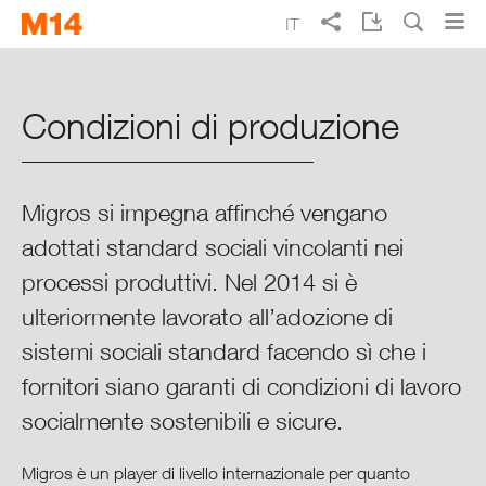
Skip
Skip
IT
to
to
main
main
Ricerca
EN
FR
DE
Rapporto d’esercizio 2014 di
navigation
content
Migros
Condizioni di produzione
Vivere meglio ogni giorno
Migros si impegna affinché vengano
Punti cruciali 2014
adottati standard sociali vincolanti nei
processi produttivi. Nel 2014 si è
Rapporto integrale sulla
situazione
ulteriormente lavorato all’adozione di
sistemi sociali standard facendo sì che i
Migros in sintesi
fornitori siano garanti di condizioni di lavoro
socialmente sostenibili e sicure.
Migros nel contesto
Migros è un player di livello internazionale per quanto
Finanze