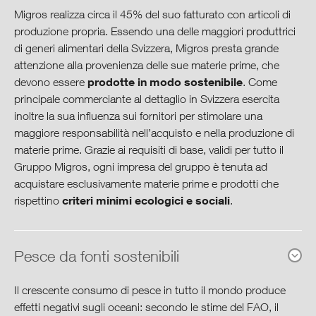
Migros realizza circa il 45% del suo fatturato con articoli di
produzione propria. Essendo una delle maggiori produttrici
Collaboratori
di generi alimentari della Svizzera, Migros presta grande
attenzione alla provenienza delle sue materie prime, che
Ambiente
prodotte in modo sostenibile
devono essere
. Come
principale commerciante al dettaglio in Svizzera esercita
Produzione & consumo
inoltre la sua influenza sui fornitori per stimolare una
maggiore responsabilità nell’acquisto e nella produzione di
Acquisto sostenibile
materie prime. Grazie ai requisiti di base, validi per tutto il
Gruppo Migros, ogni impresa del gruppo è tenuta ad
acquistare esclusivamente materie prime e prodotti che
Condizioni di produzione
criteri minimi ecologici e sociali
rispettino
.
Responsabilità del prodotto
Pesce da fonti sostenibili
Assortimento sostenibile & label
Il crescente consumo di pesce in tutto il mondo produce
Società & cultura
effetti negativi sugli oceani: secondo le stime del FAO, il