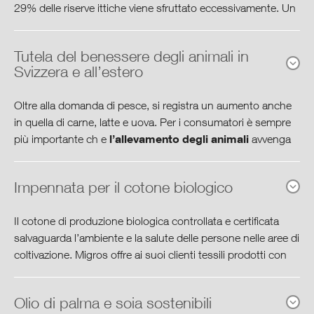
29% delle riserve ittiche viene sfruttato eccessivamente. Un
Prospettive & obiettivi
ulteriore 61% è sfruttato fino al limite del massimo
membro del WWF Seafood
consentito. Migros, quale
Tutela del benessere degli animali in
Group
, prende sul serio il problema della pesca eccessiva
Cooperative Governance
Svizzera e all’estero
nei mari e si impegna per offrire prodotti ittici provenienti da
fonti sostenibili.
Centro di download
Oltre alla domanda di pesce, si registra un aumento anche
in quella di carne, latte e uova. Per i consumatori è sempre
Il settore della vendita al dettaglio affidata alle cooperative si
l’allevamento degli animali
più importante ch e
avvenga
è posto degli obiettivi concreti: entro il 2020, l’intera offerta
nel pieno rispetto delle specie.
di pesce e frutti di mare dovrà essere contrassegnata dal
classificazione
label di sostenibilità o avere la
Impennata per il cotone biologico
E anche nel settore Non Food il benessere degli animali ha
“consigliato” o “accettabile” conferita dal WWF.
un ruolo sempre più significativo. Nei settori Near Food e
Il cotone di produzione biologica controllata e certificata
principi di
Non Food, Migros ha recentemente stabilito dei
Dal 2014 Migros è il primo
salvaguarda l’ambiente e la salute delle persone nelle aree di
approvvigionamento
che vietano ad esempio l’acquisto di
coltivazione. Migros offre ai suoi clienti tessili prodotti con
dettagliante svizzero ad offrire al
lana d’angora e di pelli provenienti da specie a rischio.
label Migros Bio
cotone sostenibile e certificati dal
banco del pesce fresco solo specie
Cotton
, garantendo così la tutela dell’ambiente dalla
Tutto il Gruppo Migros è tenuto a rispettare determinati
Olio di palma e soia sostenibili
provenienti da fonti sostenibili.
coltivazione di cotone fino al prodotto finito e la tracciabilità