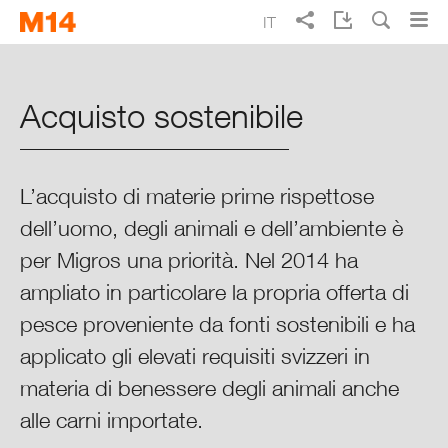
Skip
Skip
IT
to
to
main
main
Ricerca
EN
FR
DE
Rapporto d’esercizio 2014 di
navigation
content
Migros
Acquisto sostenibile
Vivere meglio ogni giorno
L’acquisto di materie prime rispettose
Punti cruciali 2014
dell’uomo, degli animali e dell’ambiente è
per Migros una priorità. Nel 2014 ha
Rapporto integrale sulla
situazione
ampliato in particolare la propria offerta di
pesce proveniente da fonti sostenibili e ha
Migros in sintesi
applicato gli elevati requisiti svizzeri in
materia di benessere degli animali anche
Migros nel contesto
alle carni importate.
Finanze