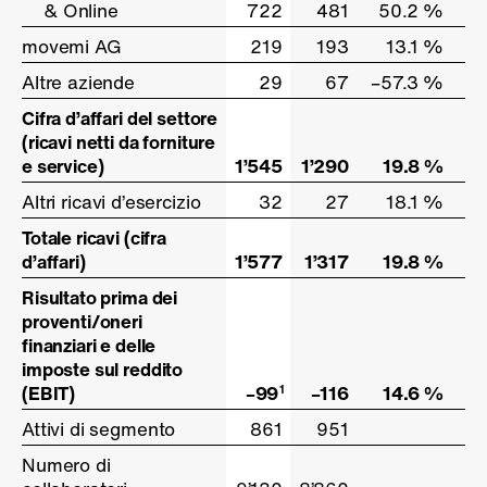
& Online
& Online
722
481
50.2 %
movemi AG
movemi AG
219
193
13.1 %
Altre aziende
Altre aziende
29
67
–57.3 %
Cifra d’affari del settore
Cifra d’affari del settore
(ricavi netti da forniture
(ricavi netti da forniture
e service)
e service)
1’545
1’290
19.8 %
Altri ricavi d’esercizio
Altri ricavi d’esercizio
32
27
18.1 %
Totale ricavi (cifra
Totale ricavi (cifra
d’affari)
d’affari)
1’577
1’317
19.8 %
Risultato prima dei
Risultato prima dei
proventi/oneri
proventi/oneri
finanziari e delle
finanziari e delle
imposte sul reddito
imposte sul reddito
(EBIT)
(EBIT)
–99
–116
14.6 %
1
Attivi di segmento
Attivi di segmento
861
951
Numero di
Numero di