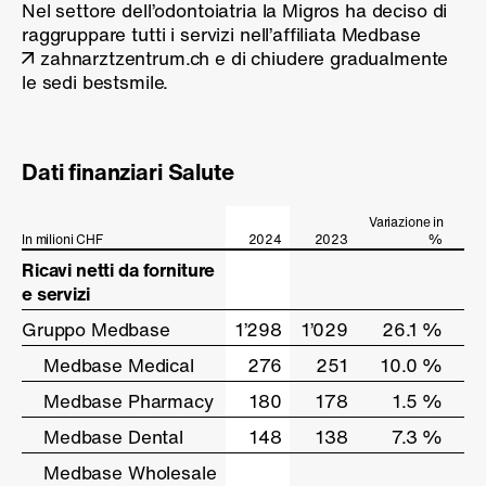
Nel settore dell’odontoiatria la Migros ha deciso di
raggruppare tutti i servizi nell’affiliata Medbase
zahnarztzentrum.ch
e di chiudere gradualmente
le sedi bestsmile.
Dati finanziari Salute
Variazione in
In milioni CHF
In milioni CHF
2024
2023
%
Ricavi netti da forniture
Ricavi netti da forniture
e servizi
e servizi
Gruppo Medbase
Gruppo Medbase
1’298
1’029
26.1 %
Medbase Medical
Medbase Medical
276
251
10.0 %
Medbase Pharmacy
Medbase Pharmacy
180
178
1.5 %
Medbase Dental
Medbase Dental
148
138
7.3 %
Medbase Wholesale
Medbase Wholesale