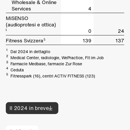
Wholesale & Online
Wholesale & Online
Services
Services
4
MiSENSO
MiSENSO
(audioprotesi e ottica)
(audioprotesi e ottica)
0
24
4
4
Fitness Svizzera
Fitness Svizzera
139
137
5
5
1
Dal 2024 in dettaglio
2
Medical Center, radiologie, WePractice, Fit im Job
3
Farmacie Medbase, farmacie Zur Rose
4
Ceduta
5
Fitnesspark (16), centri ACTIV FITNESS (123)
Il 2024 in breve