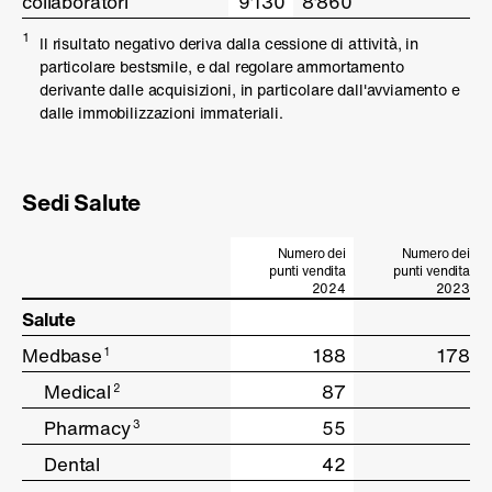
collaboratori
collaboratori
9’130
8’860
1
Il risultato negativo deriva dalla cessione di attività, in
particolare bestsmile, e dal regolare ammortamento
derivante dalle acquisizioni, in particolare dall'avviamento e
dalle immobilizzazioni immateriali.
Sedi Salute
Numero dei
Numero dei
punti vendita
punti vendita
2024
2023
Salute
Salute
Medbase
Medbase
188
178
1
1
Medical
Medical
87
2
2
Pharmacy
Pharmacy
55
3
3
Dental
Dental
42