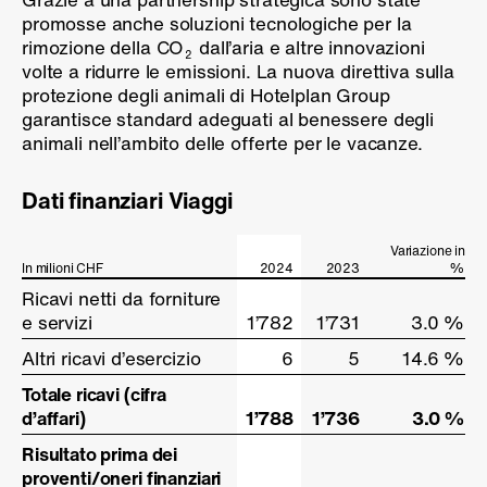
promosse anche soluzioni tecnologiche per la
rimozione della CO
dall’aria e altre innovazioni
2
volte a ridurre le emissioni. La nuova direttiva sulla
protezione degli animali di Hotelplan Group
garantisce standard adeguati al benessere degli
animali nell’ambito delle offerte per le vacanze.
Dati finanziari Viaggi
Variazione in
In milioni CHF
In milioni CHF
2024
2023
%
Ricavi netti da forniture
Ricavi netti da forniture
e servizi
e servizi
1’782
1’731
3.0 %
Altri ricavi d’esercizio
Altri ricavi d’esercizio
6
5
14.6 %
Totale ricavi (cifra
Totale ricavi (cifra
d’affari)
d’affari)
1’788
1’736
3.0 %
Risultato prima dei
Risultato prima dei
proventi/oneri finanziari
proventi/oneri finanziari