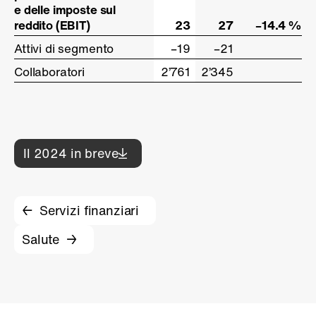
e delle imposte sul
e delle imposte sul
reddito (EBIT)
reddito (EBIT)
23
27
–14.4 %
Attivi di segmento
Attivi di segmento
–19
–21
Collaboratori
Collaboratori
2’761
2’345
Il 2024 in breve
Servizi finanziari
Salute