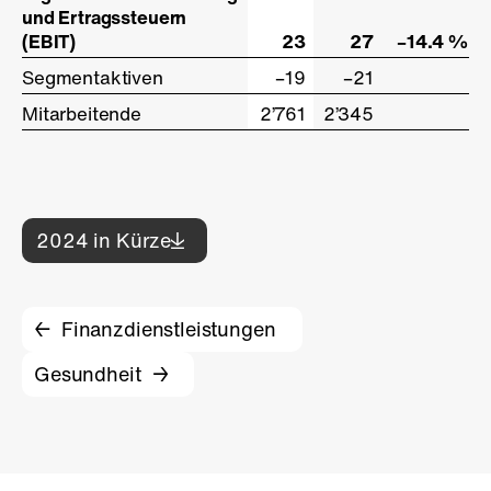
und Ertragssteuern
und Ertragssteuern
(EBIT)
(EBIT)
23
27
–14.4 %
Segmentaktiven
Segmentaktiven
–19
–21
Mitarbeitende
Mitarbeitende
2’761
2’345
2024 in Kürze
Finanzdienstleistungen
Gesundheit