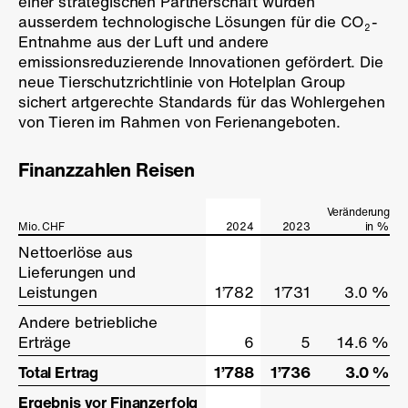
einer strategischen Partnerschaft wurden
ausserdem technologische Lösungen für die CO
-
2
Entnahme aus der Luft und andere
emissionsreduzierende Innovationen gefördert. Die
neue Tierschutzrichtlinie von Hotelplan Group
sichert artgerechte Standards für das Wohlergehen
von Tieren im Rahmen von Ferienangeboten.
Finanzzahlen Reisen
Veränderung
Mio. CHF
Mio. CHF
2024
2023
in %
Nettoerlöse aus
Nettoerlöse aus
Lieferungen und
Lieferungen und
Leistungen
Leistungen
1’782
1’731
3.0 %
Andere betriebliche
Andere betriebliche
Erträge
Erträge
6
5
14.6 %
Total Ertrag
Total Ertrag
1’788
1’736
3.0 %
Ergebnis vor Finanzerfolg
Ergebnis vor Finanzerfolg