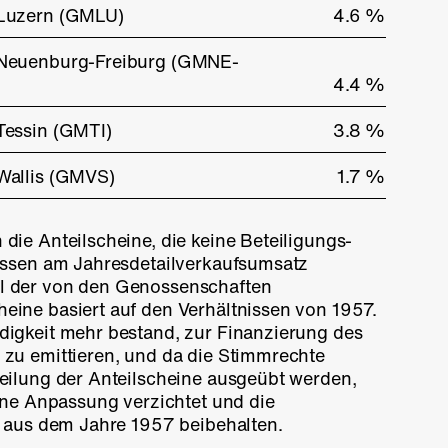
 Luzern (GMLU)
4.6 %
 Neuenburg-Freiburg (GMNE-
4.4 %
Tessin (GMTI)
3.8 %
Wallis (GMVS)
1.7 %
ie Anteilscheine, die keine Beteiligungs­
essen am Jahresdetailverkaufs­umsatz
 der von den Genossenschaften
ine basiert auf den Verhältnissen von 1957.
igkeit mehr bestand, zur Finanzierung des
zu emittieren, und da die Stimmrechte
eilung der Anteilscheine ausgeübt werden,
ine Anpassung verzichtet und die
g aus dem Jahre 1957 beibehalten.