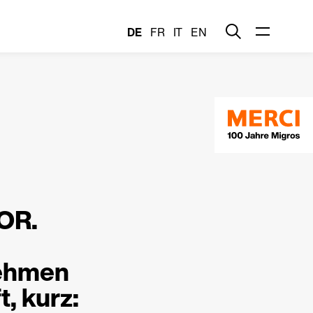
DE
FR
IT
EN
OR.
nehmen
, kurz: