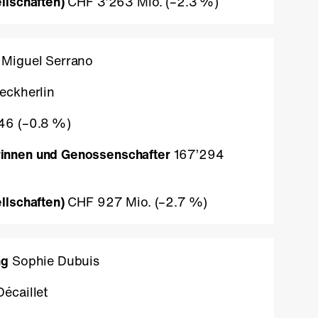
llschaften)
CHF 3’263 Mio. (
–2.3 %
)
Miguel Serrano
eckherlin
46 (
–0.8 %
)
innen und Genossenschafter
167’294
llschaften)
CHF 927 Mio. (
–2.7 %
)
ng
Sophie Dubuis
écaillet