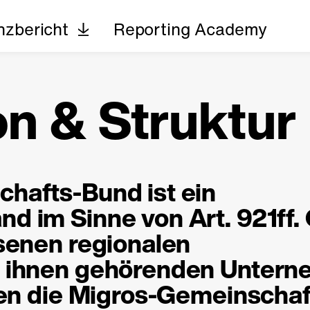
nzbericht
Reporting Academy
on & Struktur
hafts-Bund ist ein
nd im Sinne von
Art. 921ff.
senen regionalen
e ihnen gehörenden Unter
den die Migros-Gemeinschaft