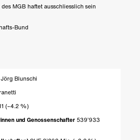
n des MGB haftet ausschliesslich sein
hafts-Bund
Jörg Blunschi
anetti
1 (
–4.2 %
)
innen und Genossenschafter
539’933