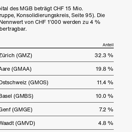
ital des MGB beträgt CHF 15 Mio.
ruppe, Konsolidierungskreis, Seite 95).
Die
m Nennwert von CHF 1’000 werden zu
4 %
bertragbar.
Anteil
Zürich (GMZ)
32.3 %
 Aare (GMAA)
19.8 %
 Ostschweiz (GMOS)
11.4 %
Basel (GMBS)
10.0 %
 Genf (GMGE)
7.2 %
 Waadt (GMVD)
4.8 %