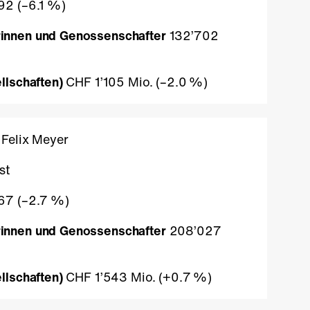
92 (
–6.1 %
)
rinnen und Genossenschafter
132’702
llschaften)
CHF 1’105 Mio. (
–2.0 %
)
Felix Meyer
st
67 (
–2.7 %
)
innen und Genossenschafter
208’027
llschaften)
CHF 1’543 Mio. (
+0.7 %
)