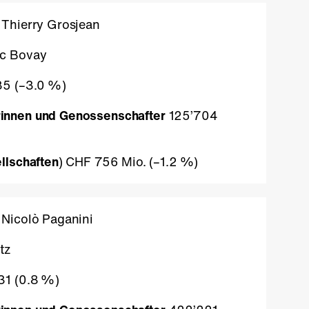
Thierry Grosjean
c Bovay
5 (
–3.0 %
)
innen und Genossenschafter
125’704
llschaften
) CHF 756 Mio. (
–1.2 %
)
Nicolò Paganini
tz
31 (
0.8 %
)