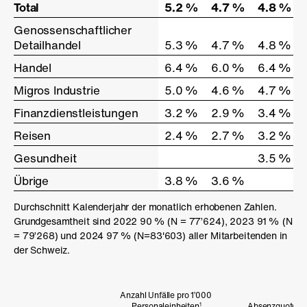
Total
Total
5.2 %
4.7 %
4.8 %
Genossenschaft­licher
Genossenschaft­licher
Detailhandel
Detailhandel
5.3 %
4.7 %
4.8 %
Handel
Handel
6.4 %
6.0 %
6.4 %
Migros Industrie
Migros Industrie
5.0 %
4.6 %
4.7 %
Finanzdienst­leistungen
Finanzdienst­leistungen
3.2 %
2.9 %
3.4 %
Reisen
Reisen
2.4 %
2.7 %
3.2 %
Gesundheit
Gesundheit
3.5 %
Übrige
Übrige
3.8 %
3.6 %
Durchschnitt Kalenderjahr der monatlich erhobenen Zahlen.
Grundgesamtheit sind 2022 90 % (N = 77’624), 2023 91 % (N
= 79’268) und 2024 97 % (N=83'603) aller Mitarbeitenden in
der Schweiz.
Anzahl Unfälle pro 1’000
Personaleinheiten
Absenzquote Un
1