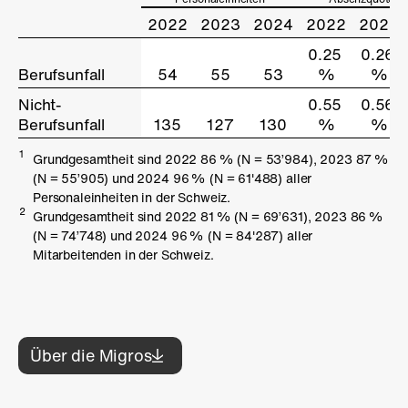
2022
2023
2024
2022
2023
0.25
0.26
Berufsunfall
Berufsunfall
54
55
53
%
%
Nicht-
Nicht-
0.55
0.56
Berufsunfall
Berufsunfall
135
127
130
%
%
1
Grundgesamtheit sind 2022 86 % (N = 53’984), 2023 87 %
(N = 55’905) und 2024 96 % (N = 61'488) aller
Personaleinheiten in der Schweiz.
2
Grundgesamtheit sind 2022 81 % (N = 69’631), 2023 86 %
(N = 74’748) und 2024 96 % (N = 84'287) aller
Mitarbeitenden in der Schweiz.
Über die Migros