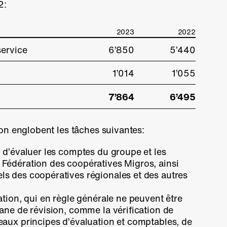
2:
2023
2022
service
6’850
5’440
1’014
1’055
7’864
6’495
ion englobent les tâches suivantes:
n d’évaluer les comptes du groupe et les
Fédération des coopératives Migros, ainsi
ls des coopératives régionales et des autres
ation, qui en règle générale ne peuvent être
gane de révision, comme la vérification de
eaux principes d’évaluation et comptables, de