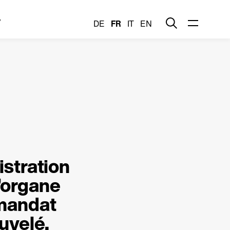
y
DE
FR
IT
EN
istration
d’organe
 mandat
uvelé.