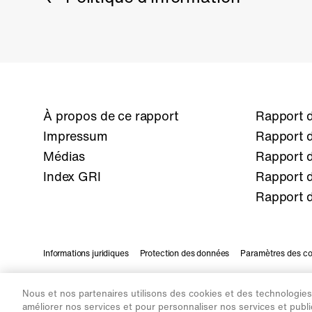
À propos de ce rapport
Rapport d
Impressum
Rapport d
Médias
Rapport d
Index GRI
Rapport d
Rapport d
Informations juridiques
Protection des données
Paramètres des c
©2026 Fédération des coopératives Migros
Nous et nos partenaires utilisons des cookies et des technologies s
améliorer nos services et pour personnaliser nos services et public