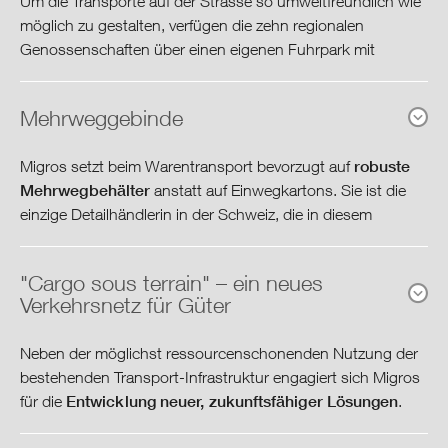
Um die Transporte auf der Strasse so umweltfreundlich wie
wurden über 1.3 Mio. t Fracht auf der Schiene transportiert.
möglich zu gestalten, verfügen die zehn regionalen
neuen
Die enge Partnerschaft wurde 2015 mit einem
Genossenschaften über einen eigenen Fuhrpark mit
Rahmenvertrag
für die nächsten drei Jahre weiter
emissionsarmen Fahrzeugen
.
gefestigt.
Mehrweggebinde
2015 wurden 86.4% der gefahrenen Kilometer (eigene
LKW-Flotten der Migros-Genossenschaften und Saviva) mit
robuste
Migros setzt beim Warentransport bevorzugt auf
schadstoffarmen Lastwagen zurückgelegt, welche die
Mehrwegbehälter
anstatt auf Einwegkartons. Sie ist die
Kilometerleistung Bahntransporte,
Euro 5 und Euro 6
strengsten Abgasnormen
erfüllen.
einzige Detailhändlerin in der Schweiz, die in diesem
Migros-Gruppe
Ausmass auf Mehrwegbehälter setzt.
"Cargo sous terrain" – ein neues
Alle Genossenschaften, die Eigenindustrie und die
Verkehrsnetz für Güter
Kilometerleistung LKW nach
Mehrwegsystem
nationalen Verteilzentren sind an das
Kilometerleistung Bahntransporte
Veränderung
angeschlossen, hinzu kommen über 1'200 Drittlieferanten
Eurokategorie
Neben der möglichst ressourcenschonenden Nutzung der
1
in Mio. km
2015
zu Vorjahr
im In- und Ausland. 2015 hat Migros durch den Einsatz von
bestehenden Transport-Infrastruktur engagiert sich Migros
Mehrweggebinden über 90'700t Karton beim
Entwicklung neuer, zukunftsfähiger Lösungen
für die
.
Kilometerleistung nach Eurokategorie
Kilometerleistung
Warentransport eingespart.
in Mio. km
Bahntransporte
11.5
-1.0%