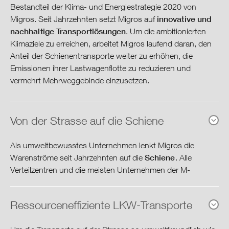
Energie & Klima
Bestandteil der Klima- und Energiestrategie 2020 von
innovative und
Migros. Seit Jahrzehnten setzt Migros auf
nachhaltige Transportlösungen
. Um die ambitionierten
Transport & Mobilität
Klimaziele zu erreichen, arbeitet Migros laufend daran, den
Anteil der Schienentransporte weiter zu erhöhen, die
Abfall & Recycling
Emissionen ihrer Lastwagenflotte zu reduzieren und
vermehrt Mehrweggebinde einzusetzen.
Produkte
Gesellschaft & Kultur
Von der Strasse auf die Schiene
Als umweltbewusstes Unternehmen lenkt Migros die
Ausblick & Ziele
Schiene
Warenströme seit Jahrzehnten auf die
. Alle
Verteilzentren und die meisten Unternehmen der M-
Governance
Industrie verfügen über eigene Bahnanschlüsse.
Download-Center
Ressourceneffiziente LKW-Transporte
Im Berichtsjahr legten Güterwaggons von SBB Cargo rund
11.5 Mio. km für die Migros-Gruppe zurück. Insgesamt