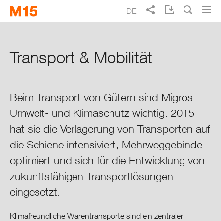
Skip
Skip
DE
to
to
Suche
main
main
EN
FR
IT
Migros Geschäftsbericht 2015
navigation
content
Transport & Mobilität
Schwerpunkte 2015
Migros im Überblick
Beim Transport von Gütern sind Migros
Umwelt- und Klimaschutz wichtig. 2015
Lagebericht 2015
hat sie die Verlagerung von Transporten auf
die Schiene intensiviert, Mehrweggebinde
Finanzen
optimiert und sich für die Entwicklung von
Mitarbeitende
zukunftsfähigen Transportlösungen
eingesetzt.
Umwelt
Klimafreundliche Warentransporte sind ein zentraler