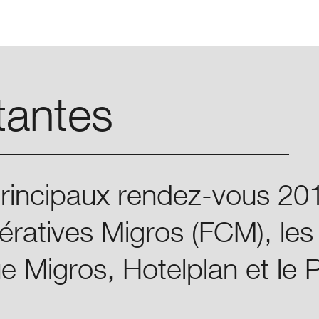
Skip
Skip
to
to
main
main
navigation
content
tantes
rincipaux rendez-vous 201
ératives Migros (FCM), les
e Migros, Hotelplan et le P