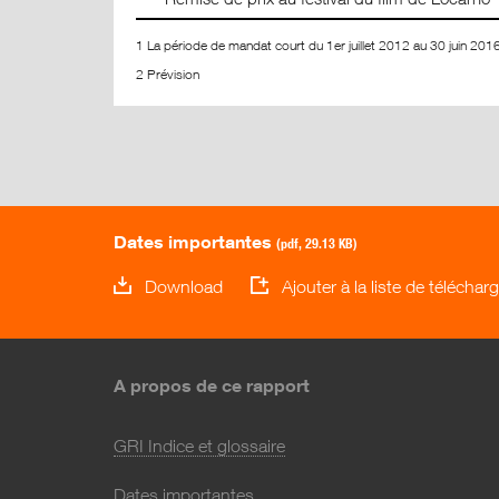
1 La période de mandat court du 1er juillet 2012 au 30 juin 2016
2 Prévision
Dates importantes
(pdf, 29.13 KB)
Download
Ajouter à la liste de télécha
A propos de ce rapport
GRI Indice et glossaire
Dates importantes