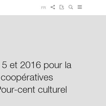
FR
Rapport annuel Migros 2014
Recherche
Vivre mieux au quotidien
Points forts 2014
Rapport intégré
5 et 2016 pour la
Gouvernance coopérative
 coopératives
Centre de download
our-cent culturel