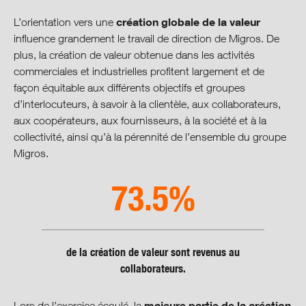
Gestion du développement
durable
création globale de la valeur
L’orientation vers une
influence grandement le travail de direction de Migros. De
Compte de création de valeur
plus, la création de valeur obtenue dans les activités
commerciales et industrielles profitent largement et de
façon équitable aux différents objectifs et groupes
Une conduite axée sur la valeur
d’interlocuteurs, à savoir à la clientèle, aux collaborateurs,
aux coopérateurs, aux fournisseurs, à la société et à la
Finances
collectivité, ainsi qu’à la pérennité de l’ensemble du groupe
Migros.
Collaborateurs
73.5%
Environnement
Production et consommation
de la création de valeur sont revenus au
collaborateurs.
Societé et culture
majeure partie de la création
Lors de l’exercice écoulé, la