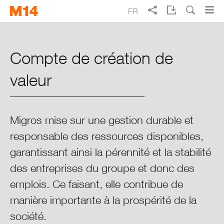
Skip
Skip
FR
to
to
main
main
Recherche
EN
DE
IT
Rapport annuel Migros 2014
navigation
content
Compte de création de
Vivre mieux au quotidien
valeur
Points forts 2014
Rapport intégré
Migros mise sur une gestion durable et
responsable des ressources disponibles,
Vue d’ensemble de Migros
garantissant ainsi la pérennité et la stabilité
des entreprises du groupe et donc des
Migros dans son contexte
emplois. Ce faisant, elle contribue de
Migros et le dialogue
manière importante à la prospérité de la
société.