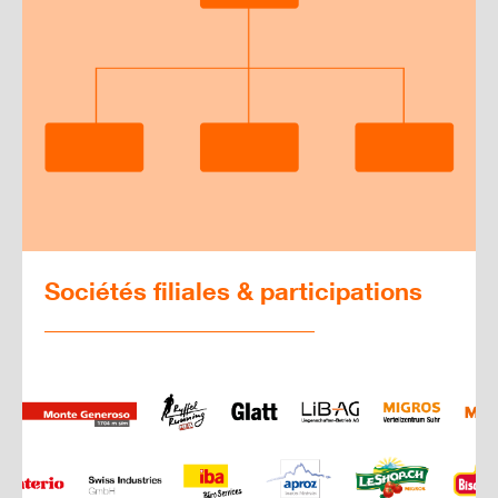
3'356.8 mio. CHF (1.30%)
Migros Tessin
Chiffre d'affaires
769.5 mio. CHF (-0.20%)
Migros Aar
Migros Neuchâtel-Fribourg
Sociétés filiales & participations