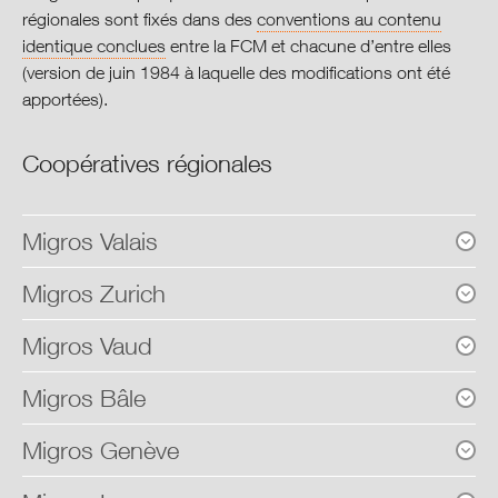
régionales sont fixés dans des
conventions au contenu
identique conclues
entre la FCM et chacune d’entre elles
(version de juin 1984 à laquelle des modifications ont été
apportées).
Coopératives régionales
Migros Valais
Migros Zurich
Président de l'Administration
Bernhard Monnet
Migros Vaud
Président de l'Administration
Directeur
Edi Class
Migros Bâle
Max Alter
Président de l'Administration
Directeur
Nombre de collaborateurs
Michel Renevey (jusqu'au 31.12.)
Migros Genève
Jörg Blunschi
2'090 (0.05%)
Président de l'Administration
Directeur
Nombre de collaborateurs
Rudolf Grüniger (jusqu'au 31.12.)
Nombre de coopérateurs