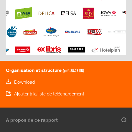
Organisation et structure
(pdf, 38.27 KB)
Download
Ajouter à la liste de téléchargement
A propos de ce rapport