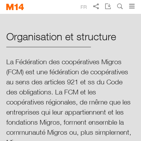
Skip
Skip
FR
to
to
main
main
Recherche
EN
DE
IT
Rapport annuel Migros 2014
navigation
content
Organisation et structure
Vivre mieux au quotidien
Points forts 2014
La Fédération des coopératives Migros
(FCM) est une fédération de coopératives
Rapport intégré
au sens des articles 921 et ss du Code
Gouvernance coopérative
des obligations. La FCM et les
coopératives régionales, de même que les
Culture, valeurs et éthique
entreprises qui leur appartiennent et les
fondations Migros, forment ensemble la
Organisation et structure
communauté Migros ou, plus simplement,