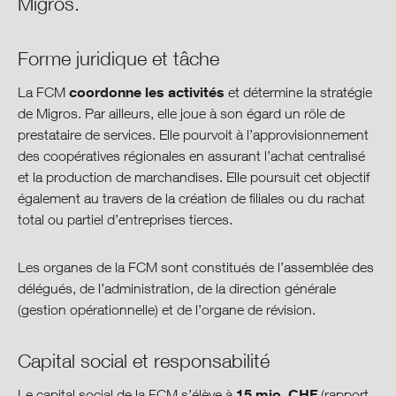
Migros.
Organigramme
Sociétés filiales & participations
Forme juridique et tâche
coordonne les activités
La FCM
et détermine la stratégie
Assemblée des délégués
de Migros. Par ailleurs, elle joue à son égard un rôle de
prestataire de services. Elle pourvoit à l’approvisionnement
L’administration
des coopératives régionales en assurant l’achat centralisé
et la production de marchandises. Elle poursuit cet objectif
Le Management
également au travers de la création de filiales ou du rachat
total ou partiel d’entreprises tierces.
Organe de révision
Les organes de la FCM sont constitués de l’assemblée des
Instruments de contrôle internes
délégués, de l’administration, de la direction générale
(gestion opérationnelle) et de l’organe de révision.
Politique en matière d’information
Capital social et responsabilité
Rapport sur les rémunérations
15 mio. CHF
Le capital social de la FCM s’élève à
(rapport