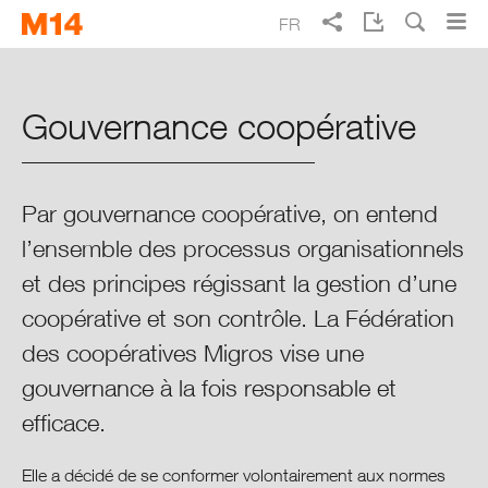
Skip
Skip
FR
to
to
main
main
Recherche
EN
DE
IT
Rapport annuel Migros 2014
navigation
content
Gouvernance coopérative
Vivre mieux au quotidien
Points forts 2014
Par gouvernance coopérative, on entend
l’ensemble des processus organisationnels
Rapport intégré
et des principes régissant la gestion d’une
Gouvernance coopérative
coopérative et son contrôle. La Fédération
des coopératives Migros vise une
Culture, valeurs et éthique
gouvernance à la fois responsable et
efficace.
Organisation et structure
Elle a décidé de se conformer volontairement aux normes