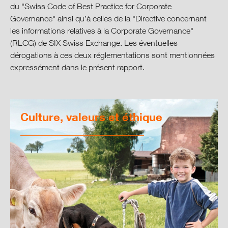
Assemblée des délégués
du "Swiss Code of Best Practice for Corporate
Governance" ainsi qu’à celles de la "Directive concernant
L’administration
les informations relatives à la Corporate Governance"
(RLCG) de SIX Swiss Exchange. Les éventuelles
dérogations à ces deux réglementations sont mentionnées
Le Management
expressément dans le présent rapport.
Organe de révision
Instruments de contrôle internes
Culture, valeurs et éthique
Politique en matière d’information
Rapport sur les rémunérations
Centre de download