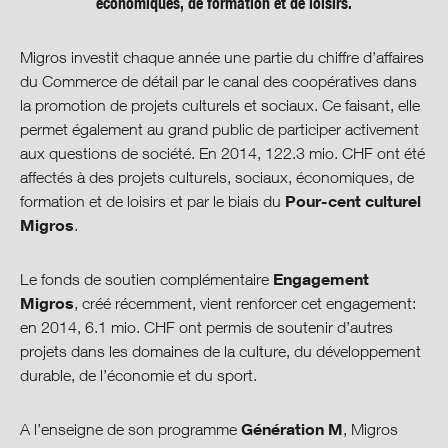
économiques, de formation et de loisirs.
Perspectives et objectifs
Migros investit chaque année une partie du chiffre d’affaires
Gouvernance coopérative
du Commerce de détail par le canal des coopératives dans
la promotion de projets culturels et sociaux. Ce faisant, elle
Centre de download
permet également au grand public de participer activement
aux questions de société. En 2014, 122.3 mio. CHF ont été
affectés à des projets culturels, sociaux, économiques, de
Pour-cent culturel
formation et de loisirs et par le biais du
Migros
.
Engagement
Le fonds de soutien complémentaire
Migros
, créé récemment, vient renforcer cet engagement:
en 2014, 6.1 mio. CHF ont permis de soutenir d’autres
projets dans les domaines de la culture, du développement
durable, de l’économie et du sport.
Génération M
A l’enseigne de son programme
, Migros