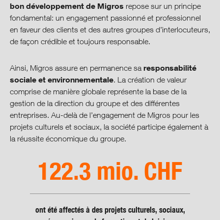
Gestion du développement
bon développement de Migros
repose sur un principe
durable
fondamental: un engagement passionné et professionnel
en faveur des clients et des autres groupes d’interlocuteurs,
Compte de création de valeur
de façon crédible et toujours responsable.
Une conduite axée sur la valeur
responsabilité
Ainsi, Migros assure en permanence sa
sociale et environnementale
. La création de valeur
comprise de manière globale représente la base de la
Finances
gestion de la direction du groupe et des différentes
entreprises. Au-delà de l’engagement de Migros pour les
Collaborateurs
projets culturels et sociaux, la société participe également à
la réussite économique du groupe.
Environnement
122.3 mio. CHF
Production et consommation
Societé et culture
ont été affectés à des projets culturels, sociaux,