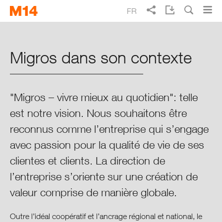
Skip
Skip
FR
to
to
main
main
Recherche
EN
DE
IT
Rapport annuel Migros 2014
navigation
content
Migros dans son contexte
Vivre mieux au quotidien
Points forts 2014
"Migros – vivre mieux au quotidien": telle
est notre vision. Nous souhaitons être
Rapport intégré
reconnus comme l’entreprise qui s’engage
Vue d’ensemble de Migros
avec passion pour la qualité de vie de ses
clientes et clients. La direction de
Migros dans son contexte
l’entreprise s’oriente sur une création de
valeur comprise de manière globale.
Migros et le dialogue
Outre l’idéal coopératif et l’ancrage régional et national, le