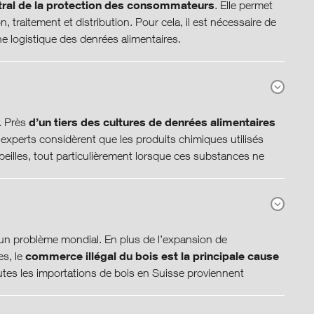
ntral de la protection des consommateurs
. Elle permet
ard reconnu par la GFSI. Ce standard contient des directives
, traitement et distribution. Pour cela, il est nécessaire de
rité des produits pour ce qui est des contaminations avec des
ne logistique des denrées alimentaires.
ercice sous revue, le taux d’application par les
rises industrielles était de 66%. Pour les entreprises
duits et de la diversité des fournisseurs et des
merce de détail par le canal des coopératives, de 62%.
rument essentiel de la gestion de la sécurité. Grâce son
nce des matières premières qui interviennent dans la plus
Swiss Quality Testing Services
 de ses produits. Les
d’un tiers des cultures de denrées alimentaires
. Près
traçabilité des matières premières dans son industrie et
cles en fonction du degré de risque. Au moyen de procédés
 experts considèrent que les produits chimiques utilisés
base de données
ces, elle utilise une
et la sécurité des produits et en évaluent la conformité
abeilles, tout particulièrement lorsque ces substances ne
qui fournissent le groupe Migros.
epris au total environ 20’000 contrôles de produits; 12
 de la vente.
ons collectées sur la chaîne logistique augmente en
beilles ont été interdits dans l’UE et en Suisse. De plus,
e de la chaîne de création de valeur des produits, du
ticulièrement nocives pour les abeilles.
En cas de besoin, Migros peut très rapidement retrouver les
t un problème mondial. En plus de l’expansion de
ires, les pousses sont des produits délicats car leur graine
roduit et, en cas d’incident, atténuer les dégâts. Aujourd’hui,
commerce illégal du bois est la principale cause
es, le
et parce qu’elles sont souvent consommées crues. Pour
insecticides et pesticides
son assortiment tous les
ion de valeur de Migros.
tes les importations de bois en Suisse proviennent
critères d’hygiène stricts
r des
pendant la production.
s. Dix produits contenant des substances critiques ont été
ousses et d’établir des standards d’hygiène homogènes,
’autres substances non nocives. Même si la consommation
t responsables et traçables grâce au
elon les contraintes légales et sur la base des expériences