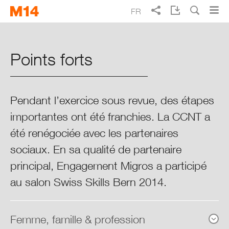
Skip
Skip
FR
to
to
main
main
Recherche
EN
DE
IT
Rapport annuel Migros 2014
navigation
content
Points forts
Vivre mieux au quotidien
Points forts 2014
Pendant l’exercice sous revue, des étapes
importantes ont été franchies. La CCNT a
Rapport intégré
été renégociée avec les partenaires
Vue d’ensemble de Migros
sociaux. En sa qualité de partenaire
principal, Engagement Migros a participé
Migros dans son contexte
au salon Swiss Skills Bern 2014.
Finances
Femme, famille & profession