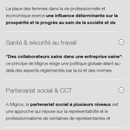
Collaborateurs
La place des femmes dans la vie professionnelle et
une influence déterminante sur la
économique exerce
Indicateurs personnels
prospérité et le progrès au sein de la société et de
l’entreprise
. Sans la force de travail de celles-ci, Migros
Points forts
pourrait difficilement fonctionner. En effet, plus de la moitié
Santé & sécurité au travail
des collaborateurs sont des femmes. C’est la raison pour
Environnement
laquelle Migros favorise la compatibilité entre travail et famille
"Des collaborateurs sains dans une entreprise saine"
:
avec un large éventail de mesures et prestations de
Production et consommation
ce principe de Migros exige une politique globale allant au-
politique familiale.
delà des aspects réglementés par la loi et des normes
usuelles de la sécurité au travail et de la protection de la
28%
Societé et culture
santé. Il présuppose aussi bien des activités de protection
Partenariat social & CCT
et de promotion de l’aptitude au travail que des mesures
Perspectives et objectifs
visant la prévention de l’invalidité et une meilleure
partenariat social à plusieurs niveaux
A Migros, le
est
réinsertion.
est la part de femmes occupant des postes de
Gouvernance coopérative
une approche qui repose sur la représentativité et le
cadre.
professionnalisme de centaines de représentantes et
Gestion de la santé en entreprise / Friendly
représentants du personnel élus qui s’engagent dans les
Centre de download
Grâce à diverses mesures de politique familiale et à un