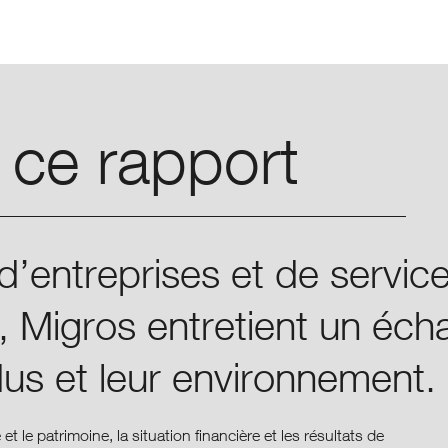
Skip
Skip
to
to
main
main
navigation
content
 ce rapport
d’entreprises et de servi
ge, Migros entretient un é
idus et leur environnement.
le patrimoine, la situation financière et les résultats de