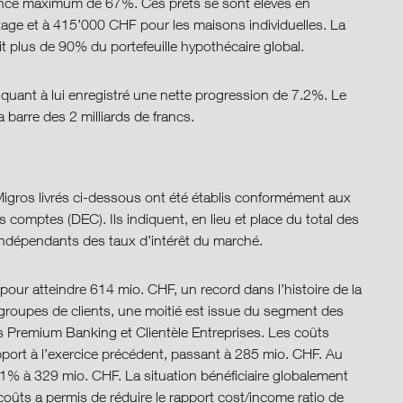
ance maximum de 67%. Ces prêts se sont élevés en
age et à 415’000 CHF pour les maisons individuelles. La
it plus de 90% du portefeuille hypothécaire global.
quant à lui enregistré une nette progression de 7.2%. Le
barre des 2 milliards de francs.
Migros livrés ci-dessous ont été établis conformément aux
 comptes (DEC). Ils indiquent, en lieu et place du total des
s indépendants des taux d’intérêt du marché.
pour atteindre 614 mio. CHF, un record dans l’histoire de la
r groupes de clients, une moitié est issue du segment des
ts Premium Banking et Clientèle Entreprises. Les coûts
pport à l’exercice précédent, passant à 285 mio. CHF. Au
6.1% à 329 mio. CHF. La situation bénéficiaire globalement
coûts a permis de réduire le rapport cost/income ratio de