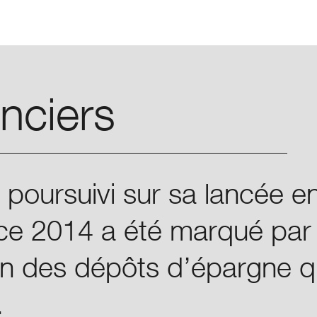
Skip
Skip
to
to
main
main
navigation
content
anciers
poursuivi sur sa lancée e
ice 2014 a été marqué par
ien des dépôts d’épargne 
.