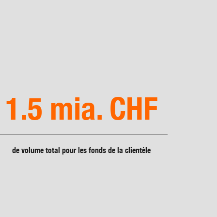
Commerce de détail par le canal des
coopératives
Commerce de marchandises
Industrie & commerce de gros
1.5 mia. CHF
Services financiers
Voyages
de volume total pour les fonds de la clientèle
Shared Services
Vision, mission et stratégie
Rapport intégré