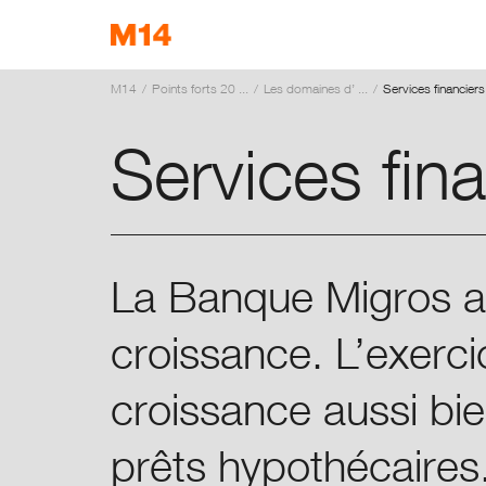
M14
Points forts 20 ...
Les domaines d’ ...
Services financiers
EN
DE
IT
Services fin
La Banque Migros a 
croissance. L’exerc
croissance aussi b
prêts hypothécaires