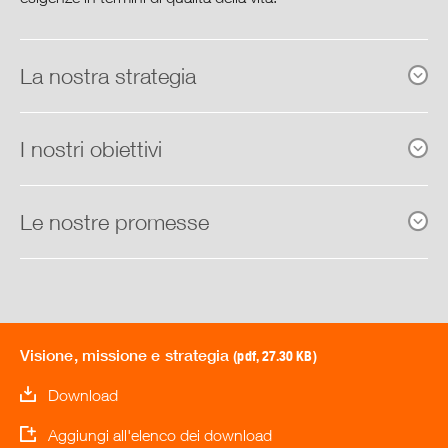
Marchi, prodotti propri e label
La nostra strategia
Ambiente e Impegno sociale
Rapporto sulla situazione 2015
I nostri obiettivi
Governance
Le nostre promesse
Centro di download
Visione, missione e strategia
(pdf, 27.30 KB)
Download
Aggiungi all'elenco dei download