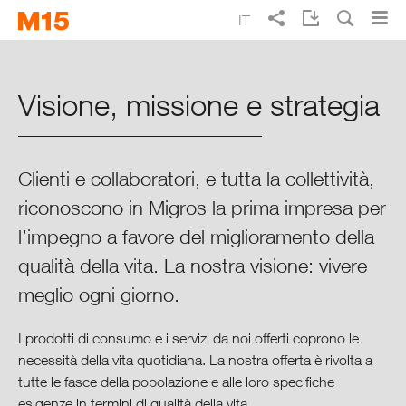
Skip
Skip
IT
to
to
Ricerca
main
main
EN
DE
FR
Rapporto d’esercizio Migros 2015
navigation
content
Visione, missione e strategia
Punti cruciali del 2015
Migros in sintesi
Clienti e collaboratori, e tutta la collettività,
riconoscono in Migros la prima impresa per
Visione, missione e strategia
l’impegno a favore del miglioramento della
qualità della vita. La nostra visione: vivere
Cultura, valori e direzione
meglio ogni giorno.
Modello di business e settori di
attività
I prodotti di consumo e i servizi da noi offerti coprono le
necessità della vita quotidiana. La nostra offerta è rivolta a
tutte le fasce della popolazione e alle loro specifiche
Affiliate e partecipazioni
esigenze in termini di qualità della vita.