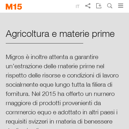
Skip
Skip
IT
to
to
Ricerca
main
main
EN
DE
FR
Rapporto d’esercizio Migros 2015
navigation
content
Agricoltura e materie prime
Punti cruciali del 2015
Migros in sintesi
Migros è inoltre attenta a garantire
un’estrazione delle materie prime nel
Rapporto sulla situazione 2015
rispetto delle risorse e condizioni di lavoro
socialmente eque lungo tutta la filiera di
Finanze
fornitura. Nel 2015 ha offerto un numero
Collaboratori
maggiore di prodotti provenienti da
commercio equo e adottato in altri paesi i
Ambiente
requisiti svizzeri in materia di benessere