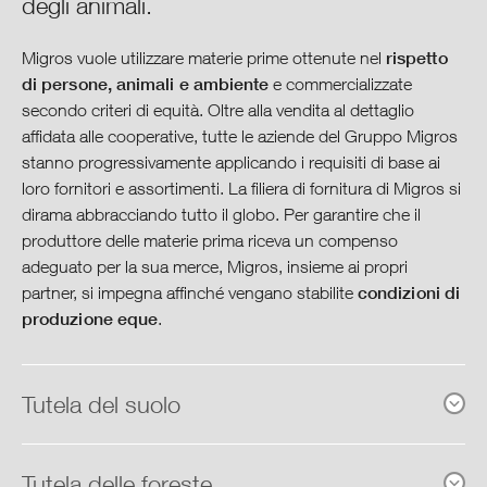
degli animali.
Prodotti
rispetto
Migros vuole utilizzare materie prime ottenute nel
Agricoltura e materie prime
di persone, animali e ambiente
e commercializzate
secondo criteri di equità. Oltre alla vendita al dettaglio
Lavorazione
affidata alle cooperative, tutte le aziende del Gruppo Migros
stanno progressivamente applicando i requisiti di base ai
loro fornitori e assortimenti. La filiera di fornitura di Migros si
Consumo
dirama abbracciando tutto il globo. Per garantire che il
produttore delle materie prima riceva un compenso
Società e cultura
adeguato per la sua merce, Migros, insieme ai propri
condizioni di
partner, si impegna affinché vengano stabilite
Prospettive e obiettivi
produzione eque
.
Governance
Tutela del suolo
Centro di download
Tutela delle foreste