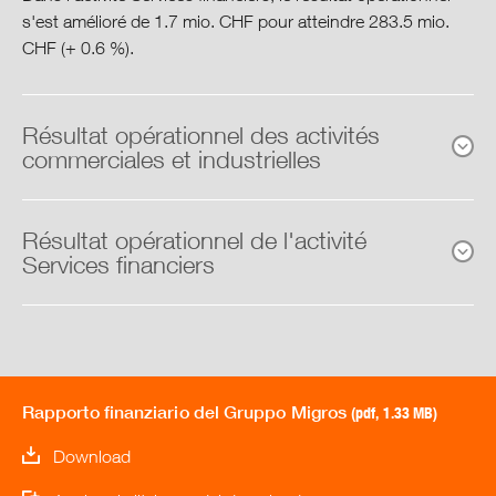
s'est amélioré de 1.7 mio. CHF pour atteindre 283.5 mio.
Résultats opérationnels
CHF (+ 0.6 %).
Bilan
Résultat opérationnel des activités
commerciales et industrielles
Tableau de financement
Organismes de prévoyance du
Résultat opérationnel de l'activité
personnel
Services financiers
Collaboratori
Ambiente
Rapporto finanziario del Gruppo Migros
(pdf, 1.33 MB)
Prodotti
Download
Società e cultura