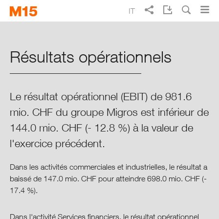
Skip
Skip
IT
to
to
Ricerca
main
main
EN
DE
FR
Rapporto d’esercizio Migros 2015
navigation
content
Résultats opérationnels
Punti cruciali del 2015
Migros in sintesi
Le résultat opérationnel (EBIT) de 981.6
mio. CHF du groupe Migros est inférieur de
Rapporto sulla situazione 2015
144.0 mio. CHF (- 12.8 %) à la valeur de
l'exercice précédent.
Finanze
Dans les activités commerciales et industrielles, le résultat a
Acquisitions & cessions
baissé de 147.0 mio. CHF pour atteindre 698.0 mio. CHF (-
17.4 %).
Evolution des produits (du chiffre
d’affaires)
Dans l'activité Services financiers, le résultat opérationnel