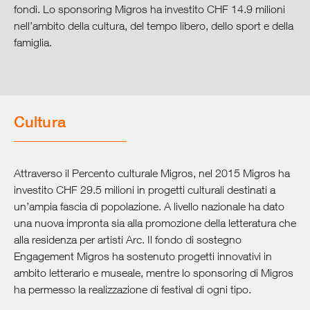
Prodotti
fondi. Lo sponsoring Migros ha investito CHF 14.9 milioni
nell’ambito della cultura, del tempo libero, dello sport e della
famiglia.
Società e cultura
Cultura
Cultura
Formazione
Affari sociali
Attraverso il Percento culturale Migros, nel 2015 Migros ha
investito CHF 29.5 milioni in progetti culturali destinati a
Tempo libero
un’ampia fascia di popolazione. A livello nazionale ha dato
una nuova impronta sia alla promozione della letteratura che
Progetti di aiuto e donazioni
alla residenza per artisti Arc. Il fondo di sostegno
Engagement Migros ha sostenuto progetti innovativi in
ambito letterario e museale, mentre lo sponsoring di Migros
I media di Migros
ha permesso la realizzazione di festival di ogni tipo.