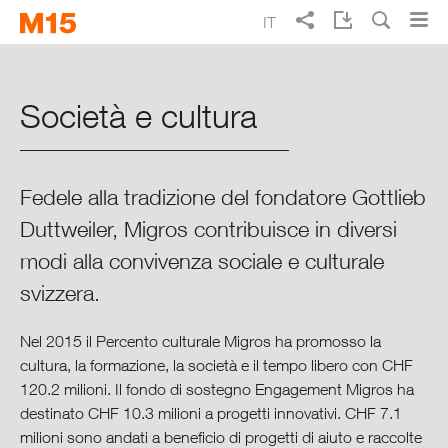
Skip
Skip
IT
to
to
Ricerca
main
main
EN
DE
FR
Rapporto d’esercizio Migros 2015
navigation
content
Società e cultura
Punti cruciali del 2015
Migros in sintesi
Fedele alla tradizione del fondatore Gottlieb
Duttweiler, Migros contribuisce in diversi
Rapporto sulla situazione 2015
modi alla convivenza sociale e culturale
svizzera.
Finanze
Nel 2015 il Percento culturale Migros ha promosso la
Collaboratori
cultura, la formazione, la società e il tempo libero con CHF
120.2 milioni. Il fondo di sostegno Engagement Migros ha
Ambiente
destinato CHF 10.3 milioni a progetti innovativi. CHF 7.1
milioni sono andati a beneficio di progetti di aiuto e raccolte