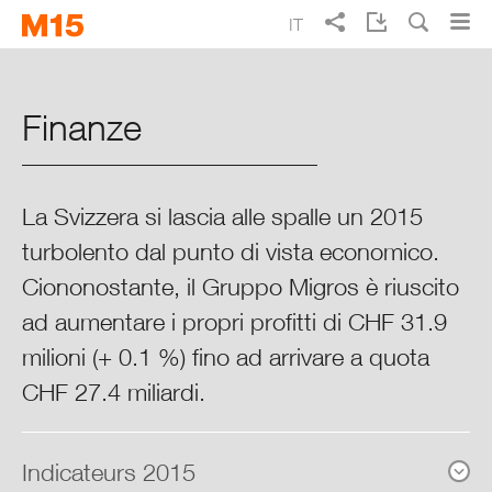
Skip
Skip
IT
to
to
Ricerca
main
main
EN
DE
FR
Rapporto d’esercizio Migros 2015
navigation
content
Finanze
Punti cruciali del 2015
Migros in sintesi
La Svizzera si lascia alle spalle un 2015
turbolento dal punto di vista economico.
Rapporto sulla situazione 2015
Ciononostante, il Gruppo Migros è riuscito
ad aumentare i propri profitti di CHF 31.9
Finanze
milioni (+ 0.1 %) fino ad arrivare a quota
Acquisitions & cessions
CHF 27.4 miliardi.
Evolution des produits (du chiffre
Indicateurs 2015
d’affaires)