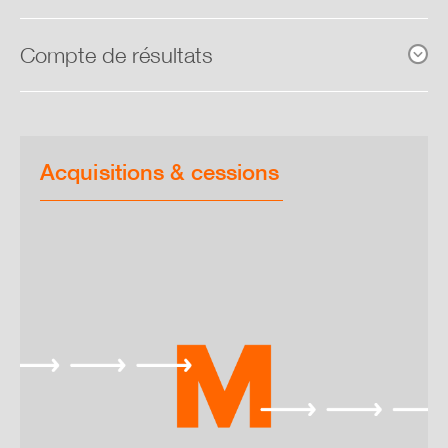
Résultats opérationnels
Compte de résultats
Bilan
Tableau de financement
Acquisitions & cessions
Organismes de prévoyance du
personnel
Collaboratori
Ambiente
Prodotti
Società e cultura